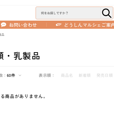
お問い合わせ
どうしんマルシェご案
製品
類・乳製品
数：
60件
表示順：
商品名
新着順
発売日順
する商品がありません。