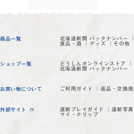
北海道新聞 バックナンバー
商品一覧
食品・酒
グッズ
その他
どうしんオンラインストア
ショップ一覧
北海道新聞 バックナンバー
ご利用ガイド
返品・交換規
お買い物について
道新プレイガイド
道新写真
外部サイト
マイ・クリップ