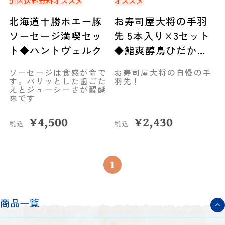
道内送料無料
オススメ
オススメ
北海道十勝ホエー豚
お寿司屋大将の手羽
ソーセージ満喫セッ
先 5本入り×3セット
ト◆ハントヴェルク
◆鮨爽醇鳥ひだか
（石狩市）
ソーセージは食感が命で
お寿司屋大将の自慢の手
す。パリッとした歯ごた
羽先！
えとジューシーさが醍醐
味です
¥
4,500
¥
2,430
税込
税込
1
商品一覧