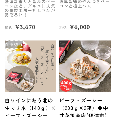
濃厚な香りと旨みのベー
濃厚旨味のやみつきベー
コンなど、グルメに人気
コンと極上ハム
の薫製工房一押し商品が
勢ぞろい！
¥
3,670
¥
6,000
税込
税込
在庫切れ
白ワインにあう北の
ビーフ・ズーシー
生マリネ（140ｇ）×
（200ｇ×2箱）◆中
ビーフ・ズーシー
井英策商店(伊達市)