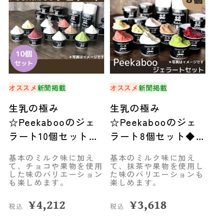
オススメ
新聞掲載
オススメ
新聞掲載
生乳の極み
生乳の極み
☆Peekabooのジェ
☆Peekabooのジェ
ラート10個セット◆
ラート8個セット◆
新ひだか町
新ひだか町
基本のミルク味に加え
基本のミルク味に加え
て、チョコや果物を使用
て、抹茶や果物を使用し
した味のバリエーション
た味のバリエーションも
も楽しめます。
楽しめます。
¥
4,212
¥
3,618
税込
税込