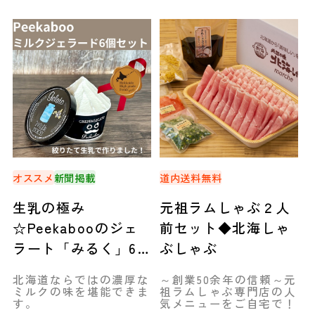
オススメ
新聞掲載
道内送料無料
生乳の極み
元祖ラムしゃぶ２人
☆Peekabooのジェ
前セット◆北海しゃ
ラート「みるく」6
ぶしゃぶ
個セット◆新ひだか
北海道ならではの濃厚な
～創業50余年の信頼～元
町
ミルクの味を堪能できま
祖ラムしゃぶ専門店の人
す。
気メニューをご自宅で！