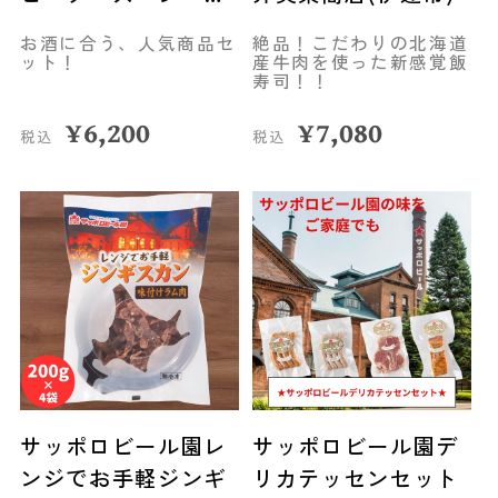
（200g）セット◆中
お酒に合う、人気商品セ
絶品！こだわりの北海道
井英策商店(伊達市)
ット！
産牛肉を使った新感覚飯
寿司！！
¥
6,200
¥
7,080
税込
税込
サッポロビール園レ
サッポロビール園デ
ンジでお手軽ジンギ
リカテッセンセット