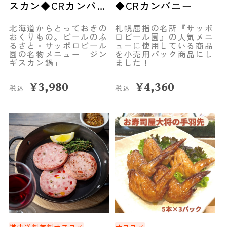
スカン◆CRカンパニ
◆CRカンパニー
ー
北海道からとっておきの
札幌屈指の名所『サッポ
おくりもの。ビールのふ
ロビール園』の人気メニ
るさと・サッポロビール
ューに使用している商品
園の名物メニュー「ジン
を小売用パック商品にし
ギスカン鍋」
ました！
¥
3,980
¥
4,360
税込
税込