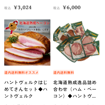
¥
3,024
¥
6,000
税込
税込
道内送料無料
オススメ
道内送料無料
ハントヴェルクはじ
北海道熟成逸品詰め
めてさんセット◆ハ
合わせ（ハム・ベー
ントヴェルク
コン）◆ハントヴェ
ルク