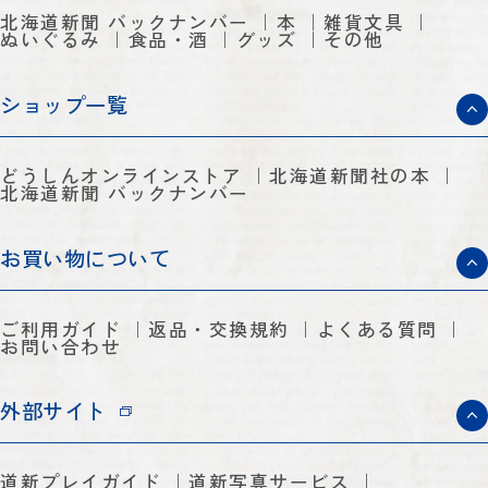
北海道新聞 バックナンバー
本
雑貨文具
ぬいぐるみ
食品・酒
グッズ
その他
ショップ一覧
どうしんオンラインストア
北海道新聞社の本
北海道新聞 バックナンバー
お買い物について
ご利用ガイド
返品・交換規約
よくある質問
お問い合わせ
外部サイト
道新プレイガイド
道新写真サービス