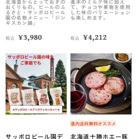
北海道からとっておきの
基本のミルク味に加え
おくりもの。ビールのふ
て、チョコや果物を使用
るさと・サッポロビール
した味のバリエーション
園の名物メニュー「ジン
も楽しめます。
ギスカン鍋」
¥
3,980
¥
4,212
税込
税込
道内送料無料
オススメ
サッポロビール園デ
北海道十勝ホエー豚