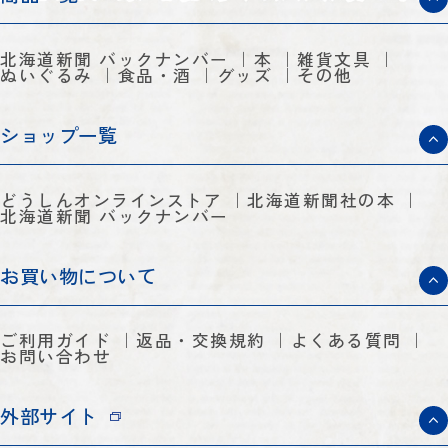
北海道新聞 バックナンバー
本
雑貨文具
ぬいぐるみ
食品・酒
グッズ
その他
ショップ一覧
どうしんオンラインストア
北海道新聞社の本
北海道新聞 バックナンバー
お買い物について
ご利用ガイド
返品・交換規約
よくある質問
お問い合わせ
外部サイト