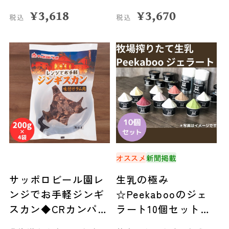
¥
3,618
¥
3,670
税込
税込
オススメ
新聞掲載
サッポロビール園レ
生乳の極み
ンジでお手軽ジンギ
☆Peekabooのジェ
スカン◆CRカンパニ
ラート10個セット◆
ー
新ひだか町