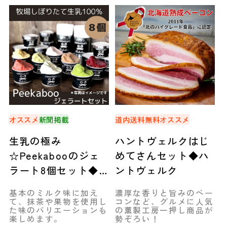
オススメ
新聞掲載
道内送料無料
オススメ
生乳の極み
ハントヴェルクはじ
☆Peekabooのジェ
めてさんセット◆ハ
ラート8個セット◆
ントヴェルク
新ひだか町
基本のミルク味に加え
濃厚な香りと旨みのベー
て、抹茶や果物を使用し
コンなど、グルメに人気
た味のバリエーションも
の薫製工房一押し商品が
楽しめます。
勢ぞろい！