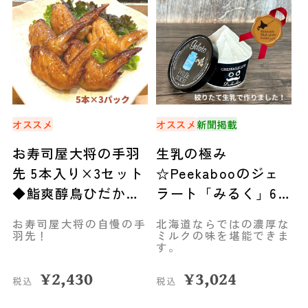
オススメ
オススメ
新聞掲載
お寿司屋大将の手羽
生乳の極み
先 5本入り×3セット
☆Peekabooのジェ
◆鮨爽醇鳥ひだか
ラート「みるく」6
（石狩市）
個セット◆新ひだか
お寿司屋大将の自慢の手
北海道ならではの濃厚な
町
羽先！
ミルクの味を堪能できま
す。
¥
2,430
¥
3,024
税込
税込