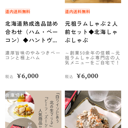
道内送料無料
道内送料無料
北海道熟成逸品詰め
元祖ラムしゃぶ２人
合わせ（ハム・ベー
前セット◆北海しゃ
コン）◆ハントヴェ
ぶしゃぶ
ルク
濃厚旨味のやみつきベー
～創業50余年の信頼～元
コンと極上ハム
祖ラムしゃぶ専門店の人
気メニューをご自宅で！
¥
6,000
¥
6,000
税込
税込
在庫切れ