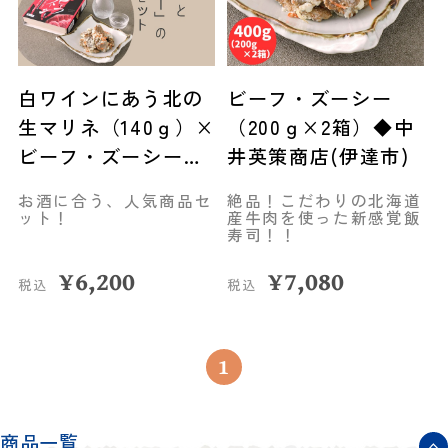
白ワインにあう北の
ビーフ・ズーシー
生マリネ（140ｇ）×
（200ｇ×2箱）◆中
ビーフ・ズーシー
井英策商店(伊達市)
（200g）セット◆中
お酒に合う、人気商品セ
絶品！こだわりの北海道
井英策商店(伊達市)
ット！
産牛肉を使った新感覚飯
寿司！！
¥
6,200
¥
7,080
税込
税込
1
商品一覧