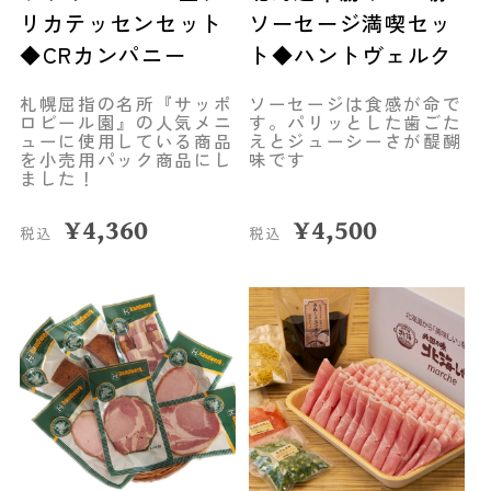
リカテッセンセット
ソーセージ満喫セッ
◆CRカンパニー
ト◆ハントヴェルク
札幌屈指の名所『サッポ
ソーセージは食感が命で
ロビール園』の人気メニ
す。パリッとした歯ごた
ューに使用している商品
えとジューシーさが醍醐
を小売用パック商品にし
味です
ました！
¥
4,360
¥
4,500
税込
税込