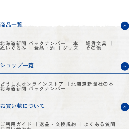
商品一覧
北海道新聞 バックナンバー
本
雑貨文具
ぬいぐるみ
食品・酒
グッズ
その他
ショップ一覧
どうしんオンラインストア
北海道新聞社の本
北海道新聞 バックナンバー
お買い物について
ご利用ガイド
返品・交換規約
よくある質問
お問い合わせ