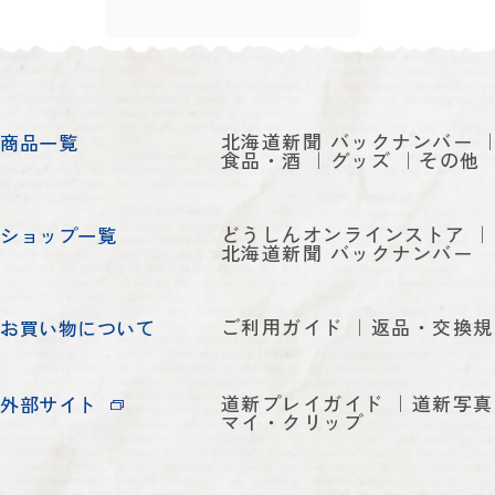
北海道新聞 バックナンバー
商品一覧
食品・酒
グッズ
その他
どうしんオンラインストア
ショップ一覧
北海道新聞 バックナンバー
ご利用ガイド
返品・交換規
お買い物について
道新プレイガイド
道新写真
外部サイト
マイ・クリップ