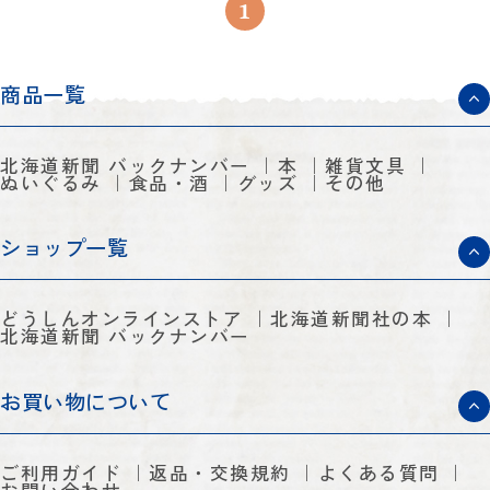
1
商品一覧
北海道新聞 バックナンバー
本
雑貨文具
ぬいぐるみ
食品・酒
グッズ
その他
ショップ一覧
どうしんオンラインストア
北海道新聞社の本
北海道新聞 バックナンバー
お買い物について
ご利用ガイド
返品・交換規約
よくある質問
お問い合わせ