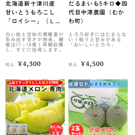
北海道新十津川産
だるまいも5キロ◆四
甘いとうもろこし
代目中澤農園（むか
「ロイシー」（Ｌサ
わ町）
イズ８本）◆空知市
白い粒と空知の寒暖差が
とろろ好きにはたまらな
場
生み出す甘さが特長。糖
い！粘りと甘みがある
度は17～18度！早朝収穫
「おいしいとろろ」
し、すぐに出荷します。
¥
4,300
¥
4,500
税込
税込
在庫切れ