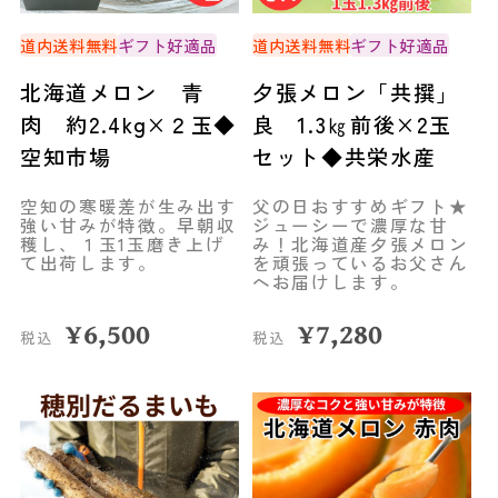
道内送料無料
ギフト好適品
道内送料無料
ギフト好適品
北海道メロン 青
夕張メロン「共撰」
肉 約2.4kg×２玉◆
良 1.3㎏前後×2玉
空知市場
セット◆共栄水産
空知の寒暖差が生み出す
父の日おすすめギフト★
強い甘みが特徴。早朝収
ジューシーで濃厚な甘
穫し、１玉1玉磨き上げ
み！北海道産夕張メロン
て出荷します。
を頑張っているお父さん
へお届けします。
¥
6,500
¥
7,280
税込
税込