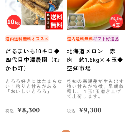
道内送料無料
オススメ
道内送料無料
ギフト好適品
だるまいも10キロ◆
北海道メロン 赤
四代目中澤農園（む
肉 約1.6kg×４玉◆
かわ町）
空知市場
とろろ好きにはたまらな
空知の寒暖差が生み出す
い！粘りと甘みがある
強い甘みが特徴。早朝収
「おいしいとろろ」
穫し、１玉1玉磨き上げ
て出荷します。
¥
8,300
¥
9,300
税込
税込