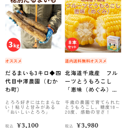
オススメ
道内送料無料
オススメ
だるまいも3キロ◆四
北海道千歳産 フル
代目中澤農園（むか
ーツとうもろこし
わ町）
「恵味（めぐみ）」
（8本）◆共栄水産
とろろ好きにはたまらな
千歳の農園で育てられた
い！粘りと甘みがある
とうもろこし。糖度18～
「おいしいとろろ」
20度、感動の甘さ！
¥
3,100
¥
3,980
税込
税込