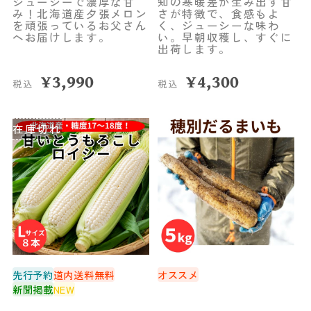
ジューシーで濃厚な甘
知の寒暖差が生み出す甘
み！北海道産夕張メロン
さが特徴で、食感もよ
を頑張っているお父さん
く、ジューシーな味わ
へお届けします。
い。早朝収穫し、すぐに
出荷します。
¥
3,990
¥
4,300
税込
税込
在庫切れ
先行予約
道内送料無料
オススメ
新聞掲載
NEW