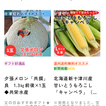
在庫切れ
在庫切れ
ギフト好適品
道内送料無料
オススメ
新聞掲載
NEW
夕張メロン「共撰」
北海道新十津川産
良 1.3㎏前後×1玉
甘いとうもろこし
◆共栄水産
「キャンベラ」（Ｌ
サイズ８本）◆空知
父の日おすすめギフト★
※完売となりました。空
市場