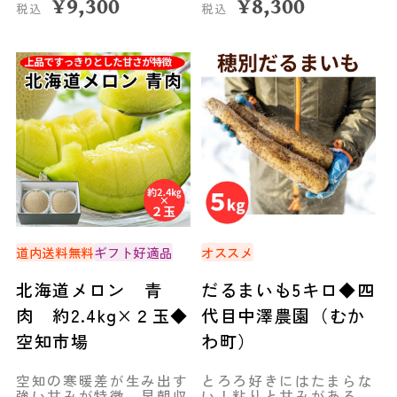
¥
9,300
¥
8,300
税込
税込
道内送料無料
ギフト好適品
オススメ
北海道メロン 青
だるまいも5キロ◆四
肉 約2.4kg×２玉◆
代目中澤農園（むか
空知市場
わ町）
空知の寒暖差が生み出す
とろろ好きにはたまらな
強い甘みが特徴。早朝収
い！粘りと甘みがある