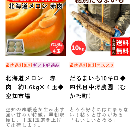
道内送料無料
ギフト好適品
道内送料無料
オススメ
北海道メロン 赤
だるまいも10キロ◆
肉 約1.6kg×４玉◆
四代目中澤農園（む
空知市場
かわ町）
空知の寒暖差が生み出す
とろろ好きにはたまらな
強い甘みが特徴。早朝収
い！粘りと甘みがある
穫し、１玉1玉磨き上げ
「おいしいとろろ」
て出荷します。