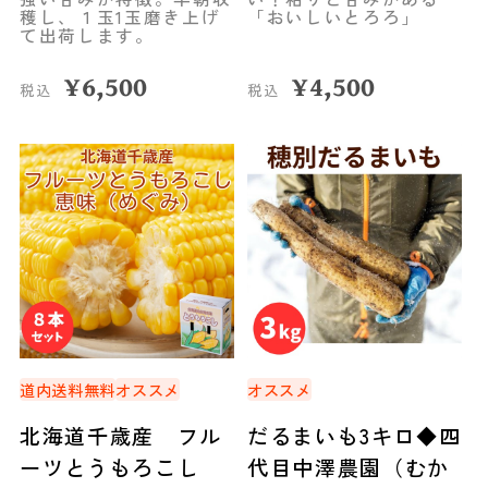
穫し、１玉1玉磨き上げ
「おいしいとろろ」
て出荷します。
¥
6,500
¥
4,500
税込
税込
道内送料無料
オススメ
オススメ
北海道千歳産 フル
だるまいも3キロ◆四
ーツとうもろこし
代目中澤農園（むか