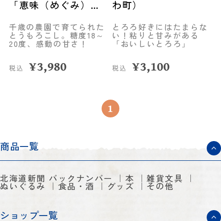
「恵味（めぐみ）」
わ町）
（8本）◆共栄水産
千歳の農園で育てられた
とろろ好きにはたまらな
とうもろこし。糖度18～
い！粘りと甘みがある
20度、感動の甘さ！
「おいしいとろろ」
¥
3,980
¥
3,100
税込
税込
1
商品一覧
北海道新聞 バックナンバー
本
雑貨文具
ぬいぐるみ
食品・酒
グッズ
その他
ショップ一覧