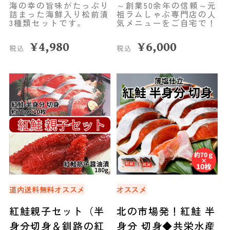
海の幸の旨味がたっぷり
～創業50余年の信頼～元
詰まった海鮮入り松前漬
祖ラムしゃぶ専門店の人
3種類セットです。
気メニューをご自宅で！
¥
4,980
¥
6,000
税込
税込
道内送料無料
オススメ
オススメ
紅鮭親子セット（半
北の市場発！紅鮭 半
身分切身＆釧路の紅
身分 切身◆共栄水産