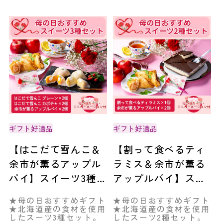
ギフト好適品
ギフト好適品
【はこだて雪んこ＆
【割って食べるティ
余市が薫るアップル
ラミス＆余市が薫る
パイ】スイーツ3種セ
アップルパイ】スイ
ット◆共栄水産
ーツ2種セット◆共栄
★母の日おすすめギフト
★母の日おすすめギフト
水産
★北海道産の食材を使用
★北海道産の食材を使用
したスーツ3種セット。
したスーツ2種セット。