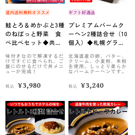
道内送料無料
オススメ
ギフト好適品
鮭とろ＆めかぶと3種
プレミアムバームク
のねばっと野菜 食
ーヘン2種詰合せ（10
べ比べセット◆共栄
個入）◆札幌グラン
水産
ドホテル
味付きなので解凍するだ
北海道産の卵、バター、
けですぐに食べられ、ご
クリーム、小麦粉、米粉
飯にのせるだけで丼メニ
を使用。しっとり柔らか
ューが完成！
なバームクーヘンです。
¥
3,980
¥
3,240
税込
税込