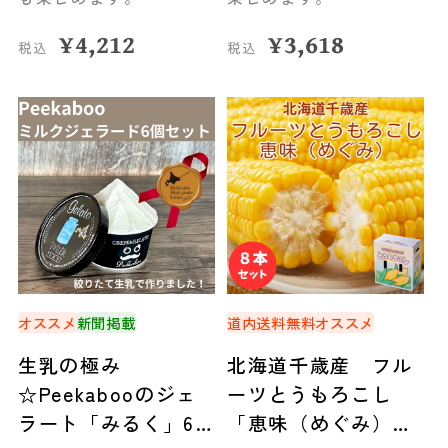
¥
4,212
¥
3,618
税込
税込
オススメ
新聞掲載
道内送料無料
オススメ
生乳の極み
北海道千歳産 フル
☆Peekabooのジェ
ーツとうもろこし
ラート「みるく」6
「恵味（めぐみ）」