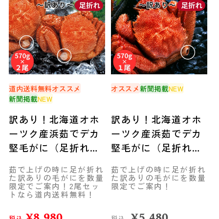
道内送料無料
オススメ
オススメ
新聞掲載
NEW
新聞掲載
NEW
訳あり！北海道オホ
訳あり！北海道オホ
ーツク産浜茹でデカ
ーツク産浜茹でデカ
堅毛がに（足折れ）
堅毛がに（足折れ）
570g×２尾◆共栄水
570g×１尾◆共栄水
茹で上げの時に足が折れ
茹で上げの時に足が折れ
産
産
た訳ありの毛がにを数量
た訳ありの毛がにを数量
限定でご案内！2尾セッ
限定でご案内！
トなら道内送料無料！
¥
8,980
¥
5,480
税込
税込