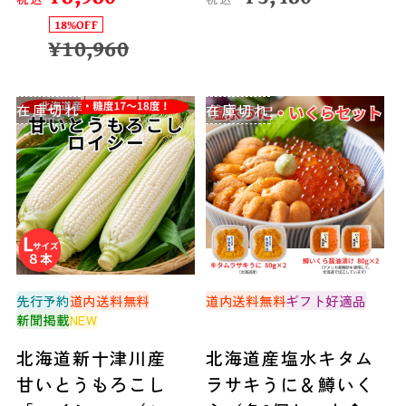
18%OFF
¥
10,960
在庫切れ
在庫切れ
先行予約
道内送料無料
道内送料無料
ギフト好適品
新聞掲載
NEW
北海道新十津川産
北海道産塩水キタム
甘いとうもろこし
ラサキうに＆鱒いく