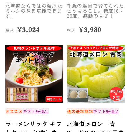
個セット◆新ひだか
（8本）◆共栄水産
北海道ならではの濃厚な
千歳の農園で育てられた
町
ミルクの味を堪能できま
とうもろこし。糖度18～
す。
20度、感動の甘さ！
¥
3,024
¥
3,980
税込
税込
オススメ
ギフト好適品
道内送料無料
ギフト好適品
ラーメンサラダ ギフ
北海道メロン 青