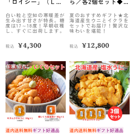
「ロイシー」（Ｌサ
ら／各2個セット◆共
イズ８本）◆空知市
栄水産
白い粒と空知の寒暖差が
夏のおすすめギフト★北
場
生み出す甘さが特長。糖
海道産生ウニとイクラを
度は17～18度！早朝収穫
セットでお届け！贅沢な
し、すぐに出荷します。
味わいを堪能！
¥
4,300
¥
12,800
税込
税込
在庫切れ
道内送料無料
ギフト好適品
道内送料無料
ギフト好適品