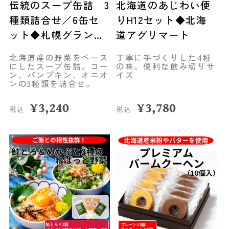
伝統のスープ缶詰 3
北海道のあじわい便
種類詰合せ／6缶セ
りH12セット◆北海
ット◆札幌グランド
道アグリマート
ホテル
北海道産の野菜をベース
丁寧に手づくりした4種
にしたスープ缶詰。コー
の味。便利な飲み切りサ
ン、パンプキン、オニオ
イズ
ンの3種類を詰合せ。
¥
3,240
¥
3,780
税込
税込