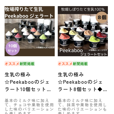
オススメ
新聞掲載
オススメ
新聞掲載
生乳の極み
生乳の極み
☆Peekabooのジェ
☆Peekabooのジェ
ラート10個セット◆
ラート8個セット◆
新ひだか町
新ひだか町
基本のミルク味に加え
基本のミルク味に加え
て、チョコや果物を使用
て、抹茶や果物を使用し
した味のバリエーション
た味のバリエーションも
も楽しめます。
楽しめます。