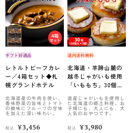
ギフト好適品
道内送料無料
レトルトビーフカレ
北海道・羊蹄山麓の
ー／4箱セット◆札
越冬じゃがいも使用
幌グランドホテル
「いももち」30個
（10個入×3袋）◆共
北海道産の牛肉を使い、
道産じゃがいもを使用し
栄水産
香味野菜の旨味とトマト
た北海道の郷土料理。お
の酸味にフルーツの甘味
子様にも、大人にも、大
を加えた深い味わい。
人気のおやつです。
¥
3,456
¥
3,980
税込
税込