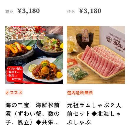
¥
3,180
¥
3,180
税込
税込
オススメ
道内送料無料
海の三宝 海鮮松前
元祖ラムしゃぶ２人
漬（ずわい蟹、数の
前セット◆北海しゃ
子、帆立）◆共栄水
ぶしゃぶ
産