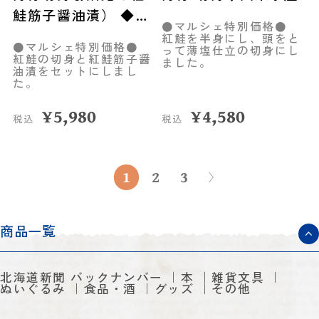
鮭筋子醤油漬） ◆共
●マルシェ特別価格●
栄水産
紅鮭を半身にし、頭をと
●マルシェ特別価格●
って薄塩仕立の切身にし
紅鮭の切身と紅鮭筋子醤
ました。
油漬をセットにしまし
た。
¥
5,980
¥
4,580
税込
税込
1
2
3
商品一覧
北海道新聞 バックナンバー
本
雑貨文具
ぬいぐるみ
食品・酒
グッズ
その他