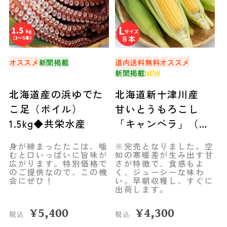
オススメ
新聞掲載
道内送料無料
オススメ
新聞掲載
NEW
北海道産の浜ゆでた
北海道新十津川産
こ足（ボイル）
甘いとうもろこし
1.5kg◆共栄水産
「キャンベラ」（Ｌ
サイズ８本）◆空知
身が締まったたこは、噛
※完売となりました。空
市場
むと口いっぱいに旨味が
知の寒暖差が生み出す甘
広がります。特別価格で
さが特徴で、食感もよ
のご提供なので、この機
く、ジューシーな味わ
会にぜひ！
い。早朝収穫し、すぐに
出荷します。
¥
5,400
¥
4,300
税込
税込