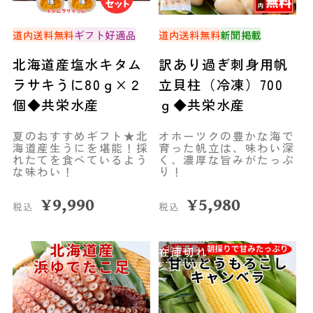
道内送料無料
ギフト好適品
道内送料無料
新聞掲載
北海道産塩水キタム
訳あり過ぎ刺身用帆
ラサキうに80ｇ×２
立貝柱（冷凍）700
個◆共栄水産
ｇ◆共栄水産
夏のおすすめギフト★北
オホーツクの豊かな海で
海道産生うにを堪能！採
育った帆立は、味わい深
れたてを食べているよう
く、濃厚な旨みがたっぷ
な味わい！
り！
¥
9,990
¥
5,980
税込
税込
在庫切れ