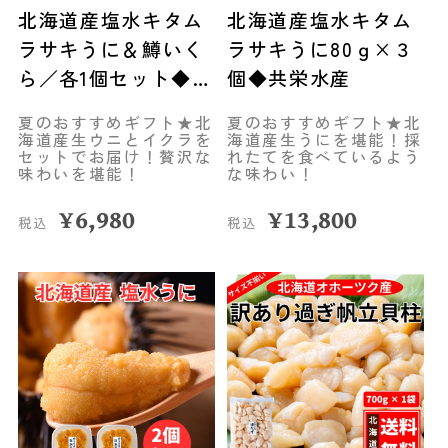
北海道産塩水キタム
北海道産塩水キタム
ラサキうに＆鱒いく
ラサキうに80ｇ×３
ら／各1個セット◆共
個◆共栄水産
栄水産
夏のおすすめギフト★北
夏のおすすめギフト★北
海道産生ウニとイクラを
海道産生うにを堪能！採
セットでお届け！贅沢な
れたてを食べているよう
味わいを堪能！
な味わい！
¥
6,980
¥
13,800
税込
税込