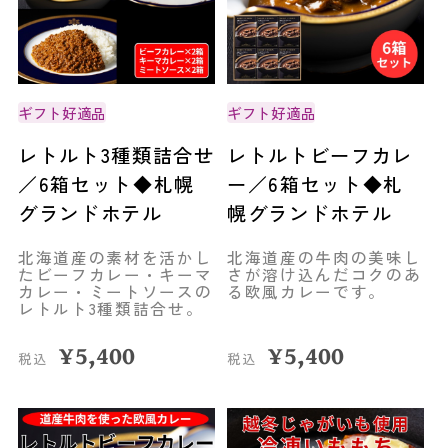
ギフト好適品
ギフト好適品
レトルト3種類詰合せ
レトルトビーフカレ
／6箱セット◆札幌
ー／6箱セット◆札
グランドホテル
幌グランドホテル
北海道産の素材を活かし
北海道産の牛肉の美味し
たビーフカレー・キーマ
さが溶け込んだコクのあ
カレー・ミートソースの
る欧風カレーです。
レトルト3種類詰合せ。
¥
5,400
¥
5,400
税込
税込