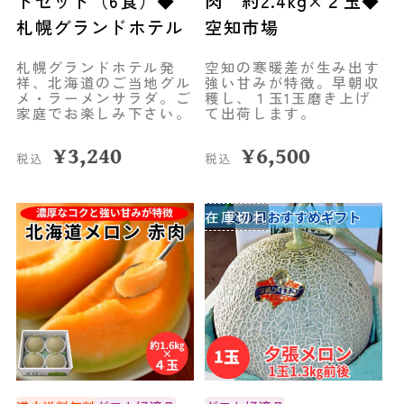
トセット（6食）◆
肉 約2.4kg×２玉◆
札幌グランドホテル
空知市場
札幌グランドホテル発
空知の寒暖差が生み出す
祥、北海道のご当地グル
強い甘みが特徴。早朝収
メ・ラーメンサラダ。ご
穫し、１玉1玉磨き上げ
家庭でお楽しみ下さい。
て出荷します。
¥
3,240
¥
6,500
税込
税込
在庫切れ