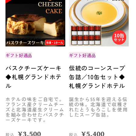
ギフト好適品
ギフト好適品
バスクチーズケーキ
伝統のコーンスープ
◆札幌グランドホテ
缶詰／10缶セット◆
ル
札幌グランドホテル
ホテルの味をご自宅で。
誕生から55年を迎える伝
フランス産クリームチー
統の味。北海道で収穫さ
ズと北海道産生クリーム
れたとうもろこしを使用
を組み合わせたバスクチ
したスープ缶詰。
ーズケーキです。
¥
3,500
¥
5,400
税込
税込