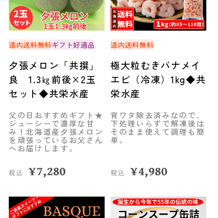
道内送料無料
ギフト好適品
道内送料無料
夕張メロン「共撰」
極大粒むきバナメイ
良 1.3㎏前後×2玉
エビ（冷凍）1kg◆共
セット◆共栄水産
栄水産
父の日おすすめギフト★
背ワタ除去済みなので、
ジューシーで濃厚な甘
下処理いらずで解凍後は
み！北海道産夕張メロン
そのまま使えて調理も簡
を頑張っているお父さん
単。
へお届けします。
¥
7,280
¥
4,980
税込
税込