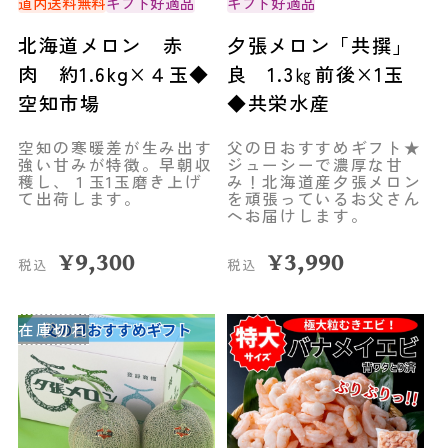
道内送料無料
ギフト好適品
ギフト好適品
北海道メロン 赤
夕張メロン「共撰」
肉 約1.6kg×４玉◆
良 1.3㎏前後×1玉
空知市場
◆共栄水産
空知の寒暖差が生み出す
父の日おすすめギフト★
強い甘みが特徴。早朝収
ジューシーで濃厚な甘
穫し、１玉1玉磨き上げ
み！北海道産夕張メロン
て出荷します。
を頑張っているお父さん
へお届けします。
¥
9,300
¥
3,990
税込
税込
在庫切れ