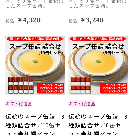
れたとうもろこしを使用
れたとうもろこしを使用
したスープ缶詰。
したスープ缶詰。
¥
4,320
¥
3,240
税込
税込
ギフト好適品
ギフト好適品
伝統のスープ缶詰 3
伝統のスープ缶詰 3
種類詰合せ／10缶セ
種類詰合せ／8缶セ
ット◆札幌グランド
ット◆札幌グランド