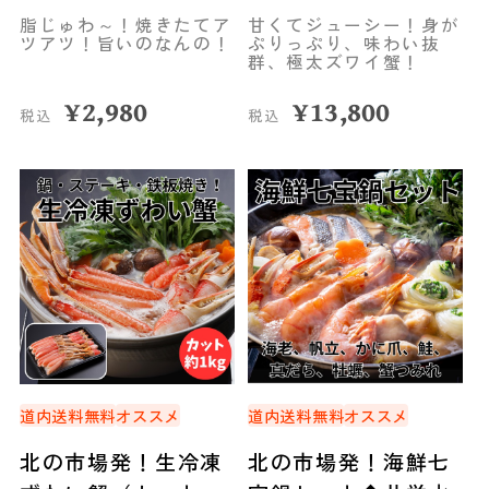
産
栄水産
脂じゅわ～！焼きたてア
甘くてジューシー！身が
ツアツ！旨いのなんの！
ぷりっぷり、味わい抜
群、極太ズワイ蟹！
¥
2,980
¥
13,800
税込
税込
道内送料無料
オススメ
道内送料無料
オススメ
北の市場発！生冷凍
北の市場発！海鮮七