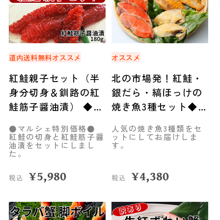
道内送料無料
オススメ
オススメ
紅鮭親子セット（半
北の市場発！紅鮭・
身分切身＆釧路の紅
銀だら・縞ほっけの
鮭筋子醤油漬） ◆共
焼き魚3種セット◆共
栄水産
栄水産
●マルシェ特別価格●
人気の焼き魚3種類をセ
紅鮭の切身と紅鮭筋子醤
ットにしてお届けしま
油漬をセットにしまし
す。
た。
¥
5,980
¥
4,380
税込
税込