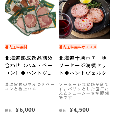
道内送料無料
道内送料無料
オススメ
北海道熟成逸品詰め
北海道十勝ホエー豚
合わせ（ハム・ベー
ソーセージ満喫セッ
コン）◆ハントヴェ
ト◆ハントヴェルク
ルク
濃厚旨味のやみつきベー
ソーセージは食感が命で
コンと極上ハム
す。パリッとした歯ごた
えとジューシーさが醍醐
味です
¥
6,000
¥
4,500
税込
税込