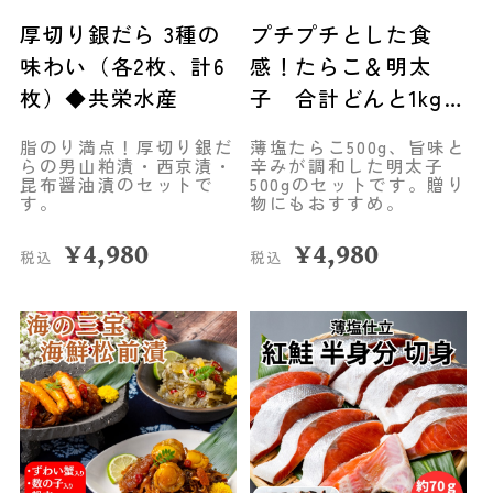
厚切り銀だら 3種の
プチプチとした食
味わい（各2枚、計6
感！たらこ＆明太
枚）◆共栄水産
子 合計どんと1kg！
◆共栄水産
脂のり満点！厚切り銀だ
薄塩たらこ500g、旨味と
らの男山粕漬・西京漬・
辛みが調和した明太子
昆布醤油漬のセットで
500gのセットです。贈り
す。
物にもおすすめ。
¥
4,980
¥
4,980
税込
税込