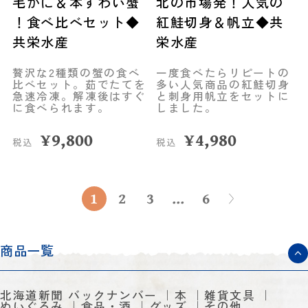
毛がに＆本ずわい蟹
北の市場発！人気の
！食べ比べセット◆
紅鮭切身＆帆立◆共
共栄水産
栄水産
贅沢な2種類の蟹の食べ
一度食べたらリピートの
比べセット。茹でたてを
多い人気商品の紅鮭切身
急速冷凍。解凍後はすぐ
と刺身用帆立をセットに
に食べられます。
しました。
¥
9,800
¥
4,980
税込
税込
1
2
3
...
6
商品一覧
北海道新聞 バックナンバー
本
雑貨文具
ぬいぐるみ
食品・酒
グッズ
その他