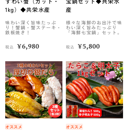
ずわい蟹（カット・
宝鍋セット◆共栄水
1kg）◆共栄水産
産
味わい深く旨味たっぷ
様々な海鮮のお出汁で味
り！蟹鍋・蟹ステーキ・
わい深く旨みたっぷり
鉄板焼き！
「海鮮七宝鍋」セット。
¥
6,980
¥
5,800
税込
税込
オススメ
オススメ