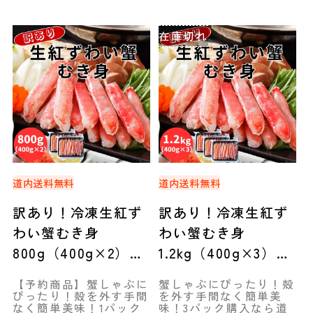
在庫切れ
道内送料無料
道内送料無料
訳あり！冷凍生紅ず
訳あり！冷凍生紅ず
わい蟹むき身
わい蟹むき身
800g（400g×2）＜
1.2kg（400g×3）＜
総重量500g×2＞◆
総重量500g×3＞◆
【予約商品】蟹しゃぶに
蟹しゃぶにぴったり！殻
共栄水産
共栄水産
ぴったり！殻を外す手間
を外す手間なく簡単美
なく簡単美味！1パック
味！3パック購入なら道