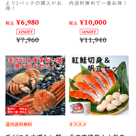
より2パックの購入がお
内送料無料で一番お得！
得！
¥
6,980
¥
10,000
税込
税込
12%OFF
16%OFF
¥
7,960
¥
11,940
道内送料無料
オススメ