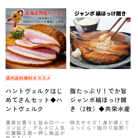
道内送料無料
オススメ
ハントヴェルクはじ
脂たっぷり！でか旨
めてさんセット◆ハ
ジャンボ縞ほっけ開
ントヴェルク
き（2枚）◆共栄水産
濃厚な香りと旨みのベー
特大サイズ！身が厚くて
コンなど、グルメに人気
ふっくら！脂のり抜群！
の薫製工房一押し商品が