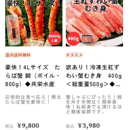
道内送料無料
オススメ
豪快！4Lサイズ た
訳あり！冷凍生紅ず
らば蟹 脚（ボイル・
わい蟹むき身 400g
800g）◆共栄水産
＜総重量500g＞◆共
栄水産
圧倒的な食べ応え！極太
蟹しゃぶにぴったり！殻
たらば蟹を豪快に！
を外す手間なく簡単美
味！お刺身でも頂けるほ
ど鮮度抜群です。
¥
9,800
¥
3,980
税込
税込