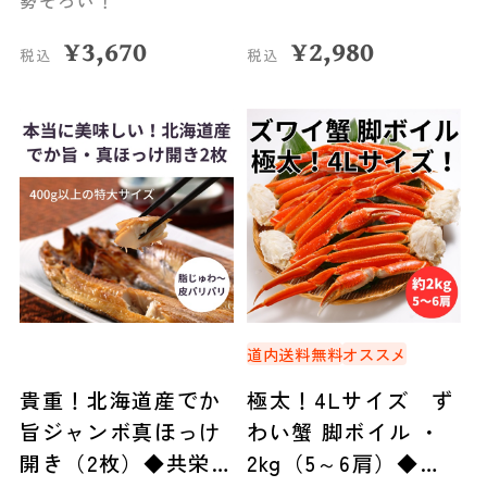
勢ぞろい！
¥
3,670
¥
2,980
税込
税込
道内送料無料
オススメ
貴重！北海道産でか
極太！4Lサイズ ず
旨ジャンボ真ほっけ
わい蟹 脚ボイル ・
開き（2枚）◆共栄水
2kg（5～6肩）◆共