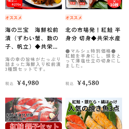
オススメ
オススメ
海の三宝 海鮮松前
北の市場発！紅鮭 半
漬（ずわい蟹、数の
身分 切身◆共栄水産
子、帆立）◆共栄水
●マルシェ特別価格●
産
紅鮭を半身にし、頭をと
海の幸の旨味がたっぷり
って薄塩仕立の切身にし
詰まった海鮮入り松前漬
ました。
3種類セットです。
¥
4,980
¥
4,580
税込
税込