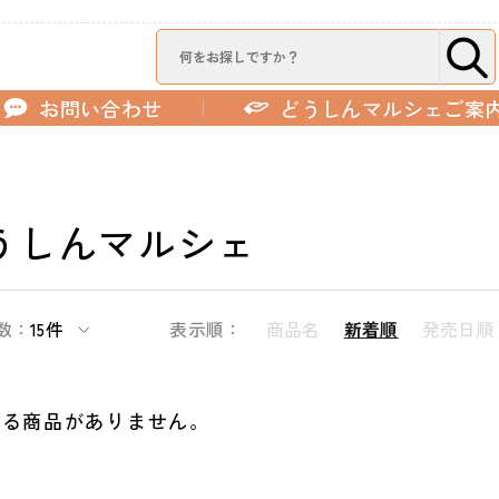
お問い合わせ
どうしんマルシェご案
うしんマルシェ
数：
15件
表示順：
商品名
新着順
発売日順
する商品がありません。