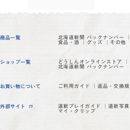
北海道新聞 バックナンバー
商品一覧
食品・酒
グッズ
その他
どうしんオンラインストア
ショップ一覧
北海道新聞 バックナンバー
ご利用ガイド
返品・交換規
お買い物について
道新プレイガイド
道新写真
外部サイト
マイ・クリップ