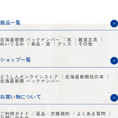
商品一覧
北海道新聞 バックナンバー
本
雑貨文具
ぬいぐるみ
食品・酒
グッズ
その他
ショップ一覧
どうしんオンラインストア
北海道新聞社の本
北海道新聞 バックナンバー
お買い物について
ご利用ガイド
返品・交換規約
よくある質問
お問い合わせ