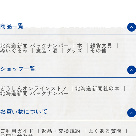
商品一覧
北海道新聞 バックナンバー
本
雑貨文具
ぬいぐるみ
食品・酒
グッズ
その他
ショップ一覧
どうしんオンラインストア
北海道新聞社の本
北海道新聞 バックナンバー
お買い物について
ご利用ガイド
返品・交換規約
よくある質問
お問い合わせ