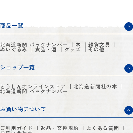
商品一覧
北海道新聞 バックナンバー
本
雑貨文具
ぬいぐるみ
食品・酒
グッズ
その他
ショップ一覧
どうしんオンラインストア
北海道新聞社の本
北海道新聞 バックナンバー
お買い物について
ご利用ガイド
返品・交換規約
よくある質問
お問い合わせ