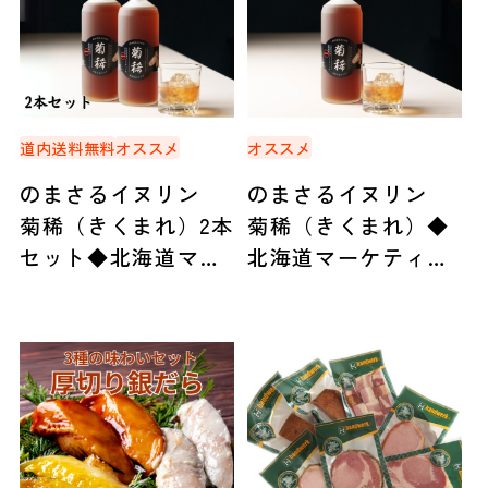
道内送料無料
オススメ
オススメ
のまさるイヌリン
のまさるイヌリン
菊稀（きくまれ）2本
菊稀（きくまれ）◆
セット◆北海道マー
北海道マーケティン
ケティング総研（札
グ総研（札幌）
幌）