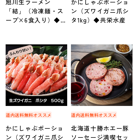
旭川生ラーメン
かにしゃぶポーショ
「結」（冷凍麺・ス
ン（ズワイガニ爪シ
ープ×6食入り）◆人
タ1kg）◆共栄水産
考研（札幌市）
道内送料無料
オススメ
道内送料無料
オススメ
かにしゃぶポーショ
北海道十勝ホエー豚
ン（ズワイガニ爪シ
ソーセージ満喫セッ