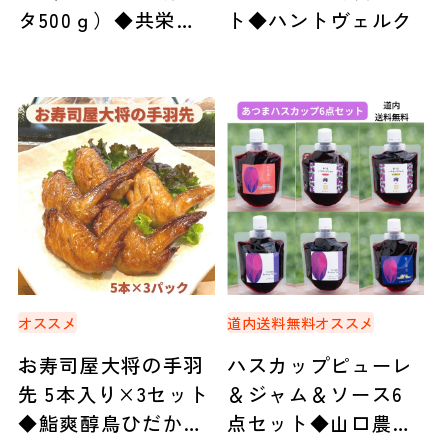
タ500ｇ）◆共栄水
ト◆ハントヴェルク
産
オススメ
道内送料無料
オススメ
お寿司屋大将の手羽
ハスカップピューレ
先 5本入り×3セット
＆ジャム＆ソース6
◆鮨爽醇鳥ひだか
点セット◆山口農園