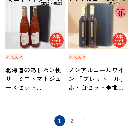
オススメ
オススメ
北海道のあじわい便
ノンアルコールワイ
り ミニトマトジュ
ン 「プレサドール」
ースセット
赤・白セット◆北海
（720ml×2本）◆北
道アグリマート
海道アグリマート
1
2