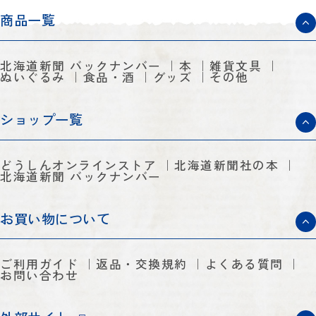
商品一覧
北海道新聞 バックナンバー
本
雑貨文具
ぬいぐるみ
食品・酒
グッズ
その他
ショップ一覧
どうしんオンラインストア
北海道新聞社の本
北海道新聞 バックナンバー
お買い物について
ご利用ガイド
返品・交換規約
よくある質問
お問い合わせ