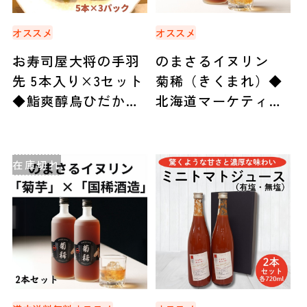
オススメ
オススメ
お寿司屋大将の手羽
のまさるイヌリン
先 5本入り×3セット
菊稀（きくまれ）◆
◆鮨爽醇鳥ひだか
北海道マーケティン
（石狩市）
グ総研（札幌）
在庫切れ