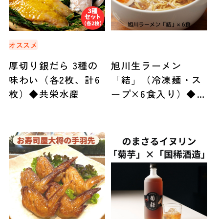
オススメ
厚切り銀だら 3種の
旭川生ラーメン
味わい（各2枚、計6
「結」（冷凍麺・ス
枚）◆共栄水産
ープ×6食入り）◆人
考研（札幌市）