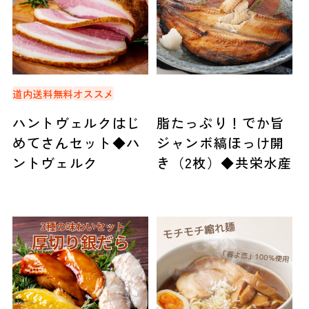
道内送料無料
オススメ
ハントヴェルクはじ
脂たっぷり！でか旨
めてさんセット◆ハ
ジャンボ縞ほっけ開
ントヴェルク
き（2枚）◆共栄水産