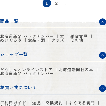
1
2
商品一覧
北海道新聞 バックナンバー
本
雑貨文具
ぬいぐるみ
食品・酒
グッズ
その他
ショップ一覧
どうしんオンラインストア
北海道新聞社の本
北海道新聞 バックナンバー
お買い物について
ご利用ガイド
返品・交換規約
よくある質問