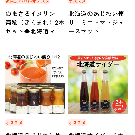
道内送料無料
オススメ
オススメ
のまさるイヌリン
北海道のあじわい便
菊稀（きくまれ）2本
り ミニトマトジュ
セット◆北海道マー
ースセット
ケティング総研（札
（720ml×2本）◆北
幌）
海道アグリマート
オススメ
オススメ