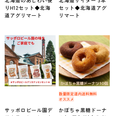
北海道のあじわい便
北海道サイダー 3本
りH12セット◆北海
セット◆北海道アグ
道アグリマート
リマート
数量限定
道内送料無料
オススメ
サッポロビール園デ
かぼちゃ黒糖ドーナ