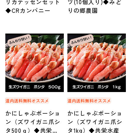
リカテッセンセット
ツ(10個入り)◆みど
◆CRカンパニー
りの郷農園
道内送料無料
オススメ
道内送料無料
オススメ
かにしゃぶポーショ
かにしゃぶポーショ
ン（ズワイガニ爪シ
ン（ズワイガニ爪シ
タ500ｇ）◆共栄水
タ1kg）◆共栄水産