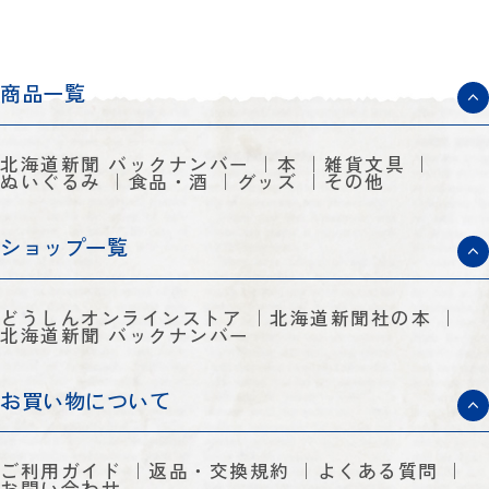
商品一覧
北海道新聞 バックナンバー
本
雑貨文具
ぬいぐるみ
食品・酒
グッズ
その他
ショップ一覧
どうしんオンラインストア
北海道新聞社の本
北海道新聞 バックナンバー
お買い物について
ご利用ガイド
返品・交換規約
よくある質問
お問い合わせ