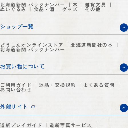
北海道新聞 バックナンバー
本
雑貨文具
ぬいぐるみ
食品・酒
グッズ
その他
ショップ一覧
どうしんオンラインストア
北海道新聞社の本
北海道新聞 バックナンバー
お買い物について
ご利用ガイド
返品・交換規約
よくある質問
お問い合わせ
外部サイト
道新プレイガイド
道新写真サービス