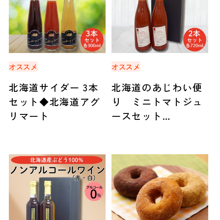
オススメ
オススメ
北海道サイダー 3本
北海道のあじわい便
セット◆北海道アグ
り ミニトマトジュ
リマート
ースセット
（720ml×2本）◆北
海道アグリマート