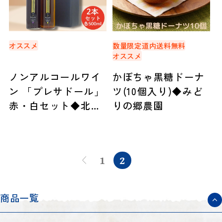
オススメ
数量限定
道内送料無料
オススメ
ノンアルコールワイ
かぼちゃ黒糖ドーナ
ン 「プレサドール」
ツ(10個入り)◆みど
赤・白セット◆北海
りの郷農園
道アグリマート
1
2
商品一覧