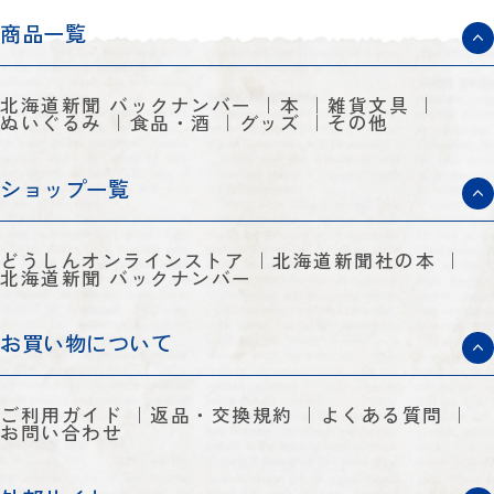
商品一覧
北海道新聞 バックナンバー
本
雑貨文具
ぬいぐるみ
食品・酒
グッズ
その他
ショップ一覧
どうしんオンラインストア
北海道新聞社の本
北海道新聞 バックナンバー
お買い物について
ご利用ガイド
返品・交換規約
よくある質問
お問い合わせ