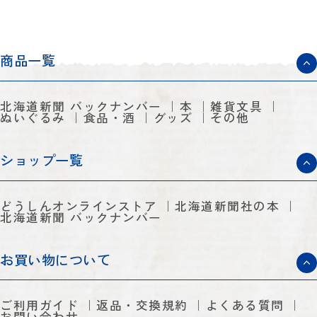
商品一覧
北海道新聞 バックナンバー
本
雑貨文具
ぬいぐるみ
食品・酒
グッズ
その他
ショップ一覧
どうしんオンラインストア
北海道新聞社の本
北海道新聞 バックナンバー
お買い物について
ご利用ガイド
返品・交換規約
よくある質問
お問い合わせ