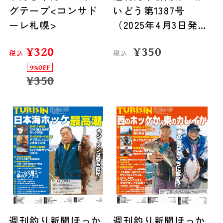
グテープ<コンサド
いどう第1387号
ーレ札幌>
（2025年4月3日発
売）
¥
320
¥
350
税込
税込
9%OFF
¥
350
週刊釣り新聞ほっか
週刊釣り新聞ほっか