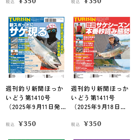
¥
350
¥
350
税込
税込
週刊釣り新聞ほっか
週刊釣り新聞ほっか
いどう第1410号
いどう第1411号
（2025年9月11日発
（2025年9月18日発
売）
売）
¥
350
¥
350
税込
税込