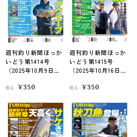
週刊釣り新聞ほっか
週刊釣り新聞ほっか
いどう第1414号
いどう第1415号
（2025年10月9日発
（2025年10月16日発
売）
売）
¥
350
¥
350
税込
税込