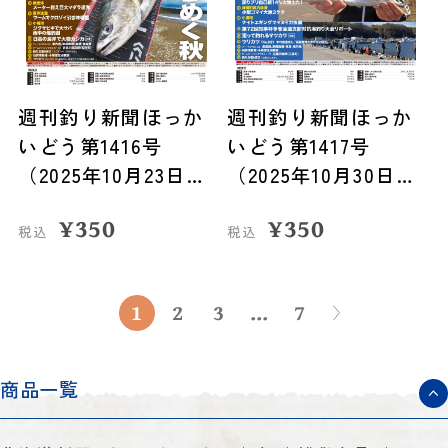
週刊釣り新聞ほっか
週刊釣り新聞ほっか
いどう第1416号
いどう第1417号
（2025年10月23日発
（2025年10月30日発
売）
売）
¥
350
¥
350
税込
税込
1
2
3
...
7
商品一覧