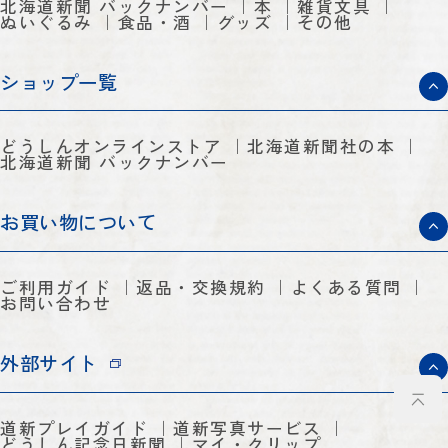
北海道新聞 バックナンバー
本
雑貨文具
ぬいぐるみ
食品・酒
グッズ
その他
ショップ一覧
どうしんオンラインストア
北海道新聞社の本
北海道新聞 バックナンバー
お買い物について
ご利用ガイド
返品・交換規約
よくある質問
お問い合わせ
外部サイト
道新プレイガイド
道新写真サービス
どうしん記念日新聞
マイ・クリップ