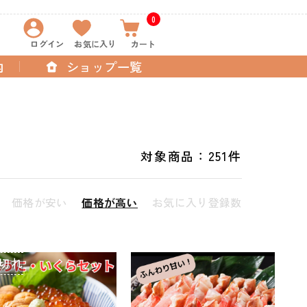
0
ログイン
お気に入り
カート
内
ショップ一覧
対象商品：
251件
価格が安い
価格が高い
お気に入り登録数
切れ