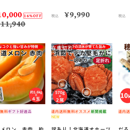
10,000
¥
9,990
16%OFF
税込
税込
¥
11,940
在庫切れ
料無料
ギフト好適品
道内送料無料
オススメ
新聞掲載
道内
NEW
道メロン 赤肉 約
訳あり！北海道オホーツ
だる