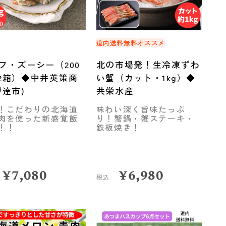
道内送料無料
オススメ
フ・ズーシー（200
北の市場発！生冷凍ずわ
2箱）◆中井英策商
い蟹（カット・1kg）◆
伊達市)
共栄水産
！こだわりの北海道
味わい深く旨味たっぷ
肉を使った新感覚飯
り！蟹鍋・蟹ステーキ・
！！
鉄板焼き！
¥
7,080
¥
6,980
税込