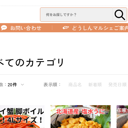
お問い合わせ
どうしんマルシェご案
べてのカテゴリ
数：
20件
表示順：
商品名
新着順
発売日順
在庫