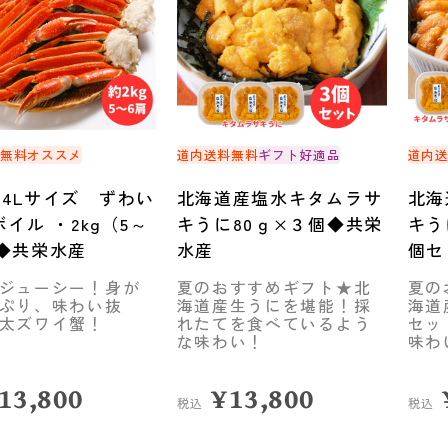
料無料
オススメ
道内送料無料
ギフト好適品
道内
4Lサイズ ずわい
北海道産塩水キタムラサ
北海
ボイル ・2kg（5～
キうに80ｇ×３個◆共栄
キう
◆共栄水産
水産
個セ
ジューシー！身が
夏のおすすめギフト★北
夏の
ぷり、味わい抜
海道産生うにを堪能！採
海道
太ズワイ蟹！
れたてを食べているよう
セッ
な味わい！
味わ
13,800
¥
13,800
税込
税込