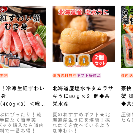
切れ
料無料
道内送料無料
ギフト好適品
道内
り！冷凍生紅ずわい
北海道産塩水キタムラサ
豪快
き身
キうに80ｇ×２ 個◆共
蟹 
g（400g×3）＜総重
栄水産
◆共
0g×3＞◆共栄水産
ぶにぴったり！殻
夏のおすすめギフト★北
圧倒
手間なく簡単美
海道産生うにを堪能！採
たら
パック購入なら道内
れたてを食べているよう
料で一番お得！
な味わい！