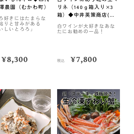
澤農園（むかわ町）
リネ（140ｇ箱入り×3
箱）◆中井英策商店(伊
ろ好きにはたまらな
達市)
粘りと甘みがある
白ワインが大好きなあな
いしいとろろ」
たにお勧めの一品！
¥
8,300
¥
7,800
税込