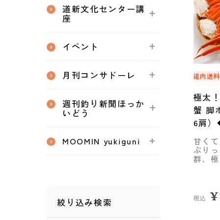
道新文化センター講
座
イベント
月刊コンサドーレ
道内送
極太！
週刊釣り新聞ほっか
蟹 脚
いどう
6肩）
MOOMIN yukiguni
甘くて
ぷりっ
群、極
¥
税込
絞り込み検索