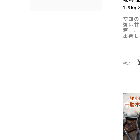
1.6
空知の
強い甘
穫し、
出荷し
税込