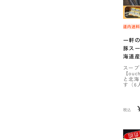
道内送
一軒
豚スー
海道産
セッ
スープ
◆mam
【ou
と北海
す（6
税込