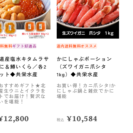
送料無料
ギフト好適品
道内送料無料
オススメ
道産塩水キタムラサ
かにしゃぶポーション
に＆鱒いくら／各2
（ズワイガニ爪シタ
ット◆共栄水産
1kg）◆共栄水産
おすすめギフト★北
お買い得！カニ爪シタ!か
産生ウニとイクラを
にしゃぶ鍋と雑炊でかに
トでお届け！贅沢な
堪能
いを堪能！
¥
12,800
¥
10,584
税込