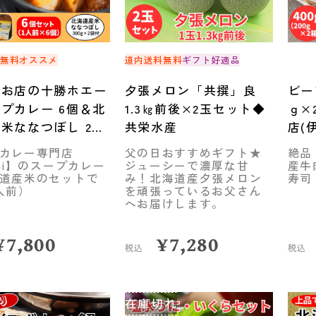
料無料
オススメ
道内送料無料
ギフト好適品
のお店の十勝ホエー
夕張メロン「共撰」良
ビー
プカレー 6個＆北
1.3㎏前後×2玉セット◆
ｇ×
米ななつぼし 2袋
共栄水産
店(
ト
カレー専門店
父の日おすすめギフト★
絶品
maCREATIVE
chi】のスープカレー
ジューシーで濃厚な甘
産牛
道産米のセットで
み！北海道産夕張メロン
寿司
人前）
を頑張っているお父さん
へお届けします。
¥
7,800
¥
7,280
税込
税込
在庫切れ