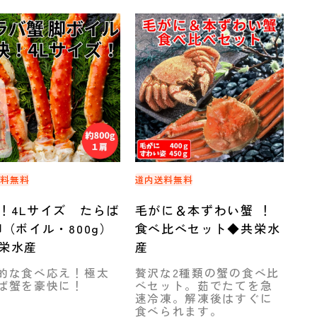
送料無料
道内送料無料
！4Lサイズ たらば
毛がに＆本ずわい蟹 ！
脚（ボイル・800g）
食べ比べセット◆共栄水
栄水産
産
的な食べ応え！極太
贅沢な2種類の蟹の食べ比
ば蟹を豪快に！
べセット。茹でたてを急
速冷凍。解凍後はすぐに
食べられます。