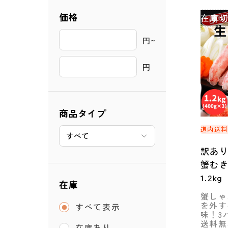
価格
在庫
円~ 
円
商品タイプ
道内送
訳あ
蟹む
1.2k
在庫
量50
蟹しゃ
を外す
すべて表示
味！3
送料無
在庫あり