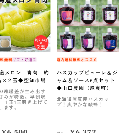
送料無料
ギフト好適品
道内送料無料
オススメ
道メロン 青肉 約
ハスカップピューレ＆ジ
4kg×２玉◆空知市場
ャム＆ソース6点セット
◆山口農園（厚真町）
の寒暖差が生み出す
甘みが特徴。早朝収
北海道厚真産ハスカッ
、１玉1玉磨き上げて
プ！爽やかな酸味！
します。
¥
6,500
¥
6,372