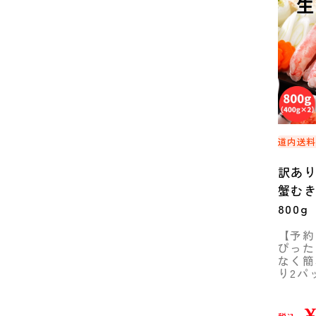
道内送
訳あ
蟹む
800
量50
【予約
ぴった
なく簡
り2パ