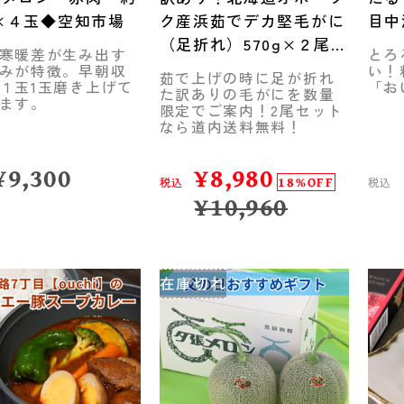
kg×４玉◆空知市場
ク産浜茹でデカ堅毛がに
目中
（足折れ）570g×２尾◆
寒暖差が生み出す
とろ
共栄水産
みが特徴。早朝収
い！
茹で上げの時に足が折れ
１玉1玉磨き上げて
「お
た訳ありの毛がにを数量
ます。
限定でご案内！2尾セット
なら道内送料無料！
¥
9,300
¥
8,980
18%OFF
税込
税込
¥
10,960
在庫切れ