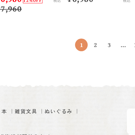
12%OFF
税込
税込
¥
7,960
1
2
3
...
本
雑貨文具
ぬいぐるみ