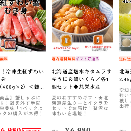
料無料
道内送料無料
ギフト好適品
道内
り！冷凍生紅ずわい
北海道産塩水キタムラサ
北海
き身
キうに＆鱒いくら／各1
2.
g（400g×2）＜総重
個セット◆共栄水産
空知
0g×2＞◆共栄水産
強い
商品】蟹しゃぶに
夏のおすすめギフト★北
穫し
り！殻を外す手間
海道産生ウニとイクラを
出荷
単美味！1パックよ
セットでお届け！贅沢な
ックの購入がお得！
味わいを堪能！
¥
6,980
¥
6,980