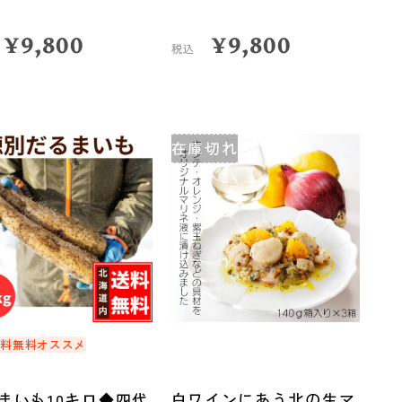
¥
9,800
¥
9,800
税込
在庫切れ
送料無料
オススメ
まいも10キロ◆四代
白ワインにあう北の生マ