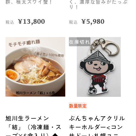
群、極太ズワイ蟹！
く、濃厚な旨みがたっぷ
り！
¥
13,800
¥
5,980
税込
税込
在庫切れ
数量限定
旭川生ラーメン
ぶんちゃんアクリル
「結」（冷凍麺・ス
キーホルダー<コン
ープ×6食入り）◆人
サドーレ札幌ユニフ