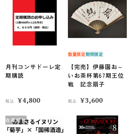
数量限定
期間限定
月刊コンサドーレ定
【完売】伊藤園お～
期購読
いお茶杯第67期王位
戦 記念扇子
¥
4,800
¥
3,600
税込
税込
在庫切れ