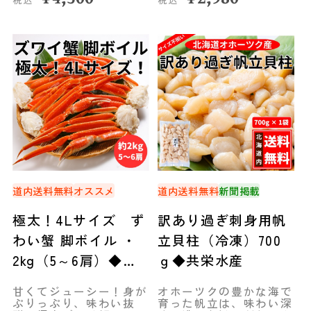
道内送料無料
オススメ
道内送料無料
新聞掲載
極太！4Lサイズ ず
訳あり過ぎ刺身用帆
わい蟹 脚ボイル ・
立貝柱（冷凍）700
2kg（5～6肩）◆共
ｇ◆共栄水産
栄水産
甘くてジューシー！身が
オホーツクの豊かな海で
ぷりっぷり、味わい抜
育った帆立は、味わい深