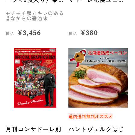
考研（札幌市）
ォーム>
モチモチ麺とキレのある
昔ながらの醤油味
¥
3,456
¥
380
税込
税込
道内送料無料
オススメ
月刊コンサドーレ別
ハントヴェルクはじ