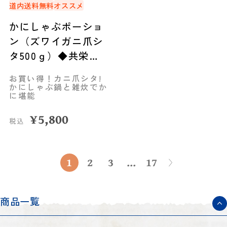
道内送料無料
オススメ
かにしゃぶポーショ
ン（ズワイガニ爪シ
タ500ｇ）◆共栄水
産
お買い得！カニ爪シタ!
かにしゃぶ鍋と雑炊でか
に堪能
¥
5,800
税込
1
2
3
...
17
商品一覧