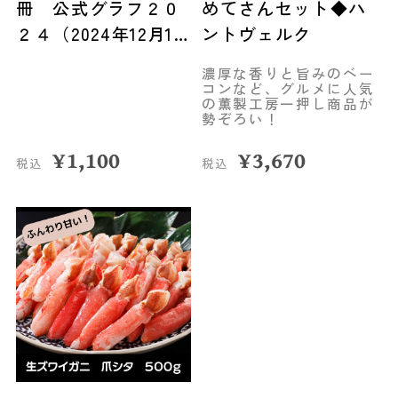
冊 公式グラフ２０
めてさんセット◆ハ
２４（2024年12月15
ントヴェルク
日発売）
濃厚な香りと旨みのベー
コンなど、グルメに人気
の薫製工房一押し商品が
勢ぞろい！
¥
1,100
¥
3,670
税込
税込