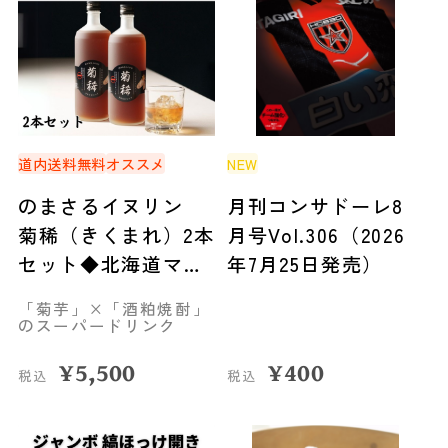
道内送料無料
オススメ
NEW
のまさるイヌリン
月刊コンサドーレ8
菊稀（きくまれ）2本
月号Vol.306（2026
セット◆北海道マー
年7月25日発売）
ケティング総研（札
「菊芋」×「酒粕焼酎」
幌）
のスーパードリンク
¥
5,500
¥
400
税込
税込