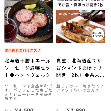
道内送料無料
オススメ
北海道十勝ホエー豚
貴重！北海道産でか
ソーセージ満喫セッ
旨ジャンボ真ほっけ
ト◆ハントヴェルク
開き（2枚）◆共栄水
産
ソーセージは食感が命で
脂じゅわ～！焼きたてア
す。パリッとした歯ごた
ツアツ！旨いのなんの！
えとジューシーさが醍醐
味です
¥
4,500
¥
2,980
税込
税込