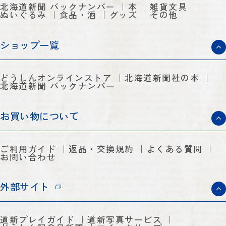
北海道新聞 バックナンバー
本
雑貨文具
ぬいぐるみ
食品・酒
グッズ
その他
ショップ一覧
どうしんオンラインストア
北海道新聞社の本
北海道新聞 バックナンバー
お買い物について
ご利用ガイド
返品・交換規約
よくある質問
お問い合わせ
外部サイト
道新プレイガイド
道新写真サービス