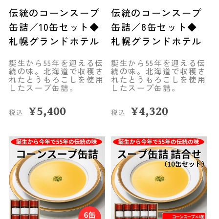
伝統のコーンスープ
伝統のコーンスープ
缶詰／10缶セット◆
缶詰／8缶セット◆
札幌グランドホテル
札幌グランドホテル
誕生から55年を迎える伝
誕生から55年を迎える伝
統の味。北海道で収穫さ
統の味。北海道で収穫さ
れたとうもろこしを使用
れたとうもろこしを使用
したスープ缶詰。
したスープ缶詰。
¥
5,400
¥
4,320
税込
税込