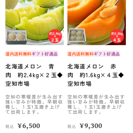
道内送料無料
ギフト好適品
道内送料無料
ギフト好適品
北海道メロン 青
北海道メロン 赤
肉 約2.4kg×２玉◆
肉 約1.6kg×４玉◆
空知市場
空知市場
空知の寒暖差が生み出す
空知の寒暖差が生み出す
強い甘みが特徴。早朝収
強い甘みが特徴。早朝収
穫し、１玉1玉磨き上げ
穫し、１玉1玉磨き上げ
て出荷します。
て出荷します。
¥
6,500
¥
9,300
税込
税込