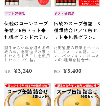
ギフト好適品
ギフト好適品
伝統のコーンスープ
伝統のスープ缶詰 3
缶詰／6缶セット◆
種類詰合せ／10缶セ
札幌グランドホテル
ット◆札幌グランド
ホテル
誕生から55年を迎える伝
北海道産の野菜をベース
統の味。北海道で収穫さ
にしたスープ缶詰。コー
れたとうもろこしを使用
ン、パンプキン、オニオ
したスープ缶詰。
ンの3種類を詰合せ。
¥
3,240
¥
5,400
税込
税込