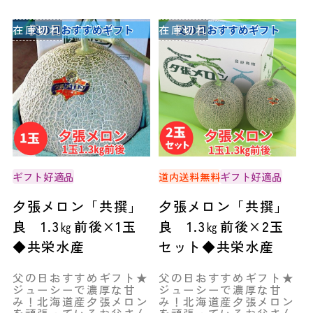
在庫切れ
在庫切れ
ギフト好適品
道内送料無料
ギフト好適品
夕張メロン「共撰」
夕張メロン「共撰」
良 1.3㎏前後×1玉
良 1.3㎏前後×2玉
◆共栄水産
セット◆共栄水産
父の日おすすめギフト★
父の日おすすめギフト★
ジューシーで濃厚な甘
ジューシーで濃厚な甘
み！北海道産夕張メロン
み！北海道産夕張メロン