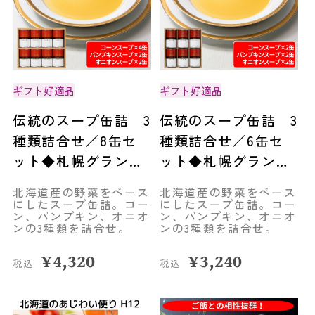
ギフト好適品
ギフト好適品
伝統のスープ缶詰 3
伝統のスープ缶詰 3
種類詰合せ／8缶セ
種類詰合せ／6缶セ
ット◆札幌グランド
ット◆札幌グランド
ホテル
ホテル
北海道産の野菜をベース
北海道産の野菜をベース
にしたスープ缶詰。コー
にしたスープ缶詰。コー
ン、パンプキン、オニオ
ン、パンプキン、オニオ
ンの3種類を詰合せ。
ンの3種類を詰合せ。
¥
4,320
¥
3,240
税込
税込