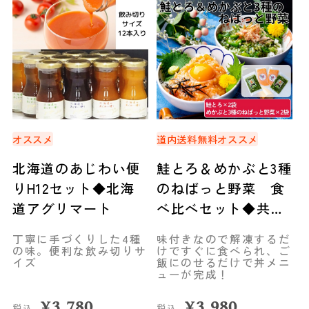
オススメ
道内送料無料
オススメ
北海道のあじわい便
鮭とろ＆めかぶと3種
りH12セット◆北海
のねばっと野菜 食
道アグリマート
べ比べセット◆共栄
水産
丁寧に手づくりした4種
味付きなので解凍するだ
の味。便利な飲み切りサ
けですぐに食べられ、ご
イズ
飯にのせるだけで丼メニ
ューが完成！
¥
3,780
¥
3,980
税込
税込