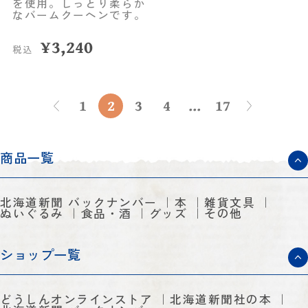
を使用。しっとり柔らか
なバームクーヘンです。
¥
3,240
税込
1
2
3
4
...
17
商品一覧
北海道新聞 バックナンバー
本
雑貨文具
ぬいぐるみ
食品・酒
グッズ
その他
ショップ一覧
どうしんオンラインストア
北海道新聞社の本