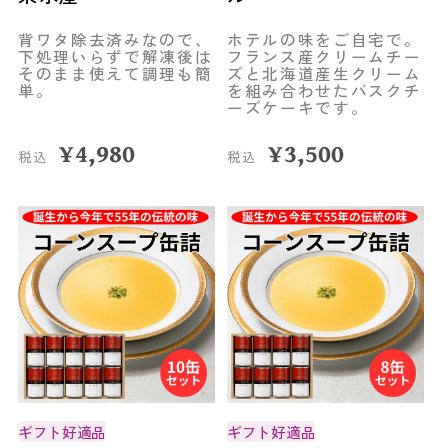
背ワタ除去済みなので、
ホテルの味をご自宅で。
下処理いらずで解凍後は
フランス産クリームチー
そのまま使えて調理も簡
ズと北海道産生クリーム
単。
を組み合わせたバスクチ
ーズケーキです。
¥
4,980
¥
3,500
税込
税込
ギフト好適品
ギフト好適品