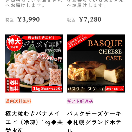
を頑張っているお父さん
を頑張っているお父さん
へお届けします。
へお届けします。
¥
3,990
¥
7,280
税込
税込
道内送料無料
ギフト好適品
極大粒むきバナメイ
バスクチーズケーキ
エビ（冷凍）1kg◆共
◆札幌グランドホテ
栄水産
ル