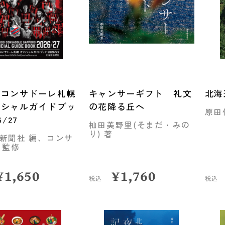
道コンサドーレ札幌
キャンサーギフト 礼文
北海
ィシャルガイドブッ
の花降る丘へ
原田
6/27
杣田美野里(そまだ・みの
り) 著
新聞社 編、コンサ
 監修
¥
1,650
¥
1,760
税込
税込