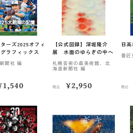
ターズ2025オフィ
【公式図録】深堀隆介
日高
ルグラフィックス
展 水面のゆらぎの中へ
番匠
新聞社 編
札幌芸術の森美術館、北
海道新聞社 編
¥
1,540
¥
2,950
税込
税込