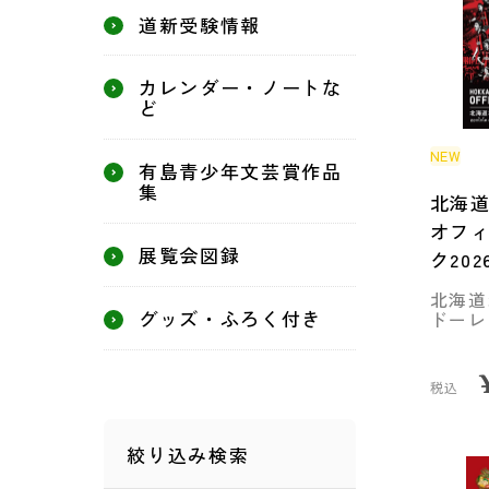
道新受験情報
カレンダー・ノートな
ど
NEW
有島青少年文芸賞作品
集
北海
オフ
展覧会図録
ク202
北海道
グッズ・ふろく付き
ドーレ
税込
絞り込み検索