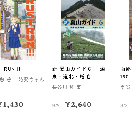
 RUN!!!
新 夏山ガイド６ 道
南部
東・道北・増毛
160
愁 著 始発ちゃん
長谷川 哲 著
南部
¥
1,430
¥
2,640
税込
税込