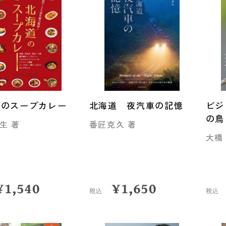
道のスープカレー
北海道 夜汽車の記憶
ビジ
の鳥
生 著
番匠克久 著
大橋
¥
1,540
¥
1,650
税込
税込