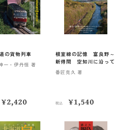
道の貨物列車
根室線の記憶 富良野～
新得間 空知川に沿って
伸一・伊丹恒 著
番匠克久 著
¥
2,420
¥
1,540
税込