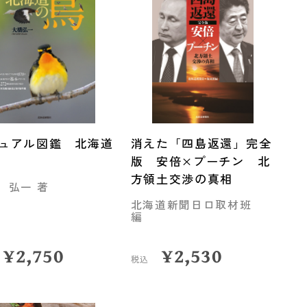
ュアル図鑑 北海道
消えた「四島返還」完全
版 安倍×プーチン 北
方領土交渉の真相
 弘一 著
北海道新聞日ロ取材班
編
¥
2,750
¥
2,530
税込