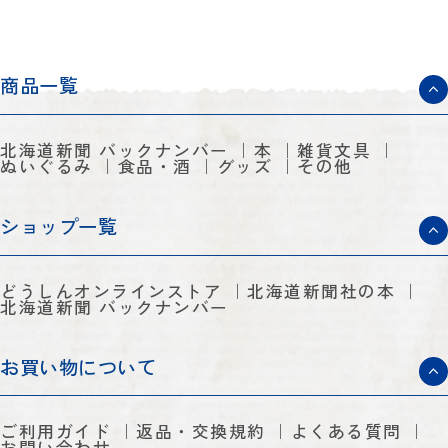
商品一覧
北海道新聞 バックナンバー
本
雑貨文具
ぬいぐるみ
食品・酒
グッズ
その他
ショップ一覧
どうしんオンラインストア
北海道新聞社の本
北海道新聞 バックナンバー
お買い物について
ご利用ガイド
返品・交換規約
よくある質問
お問い合わせ