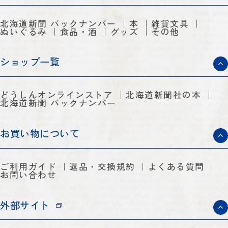
北海道新聞 バックナンバー
本
雑貨文具
ぬいぐるみ
食品・酒
グッズ
その他
ショップ一覧
どうしんオンラインストア
北海道新聞社の本
北海道新聞 バックナンバー
お買い物について
ご利用ガイド
返品・交換規約
よくある質問
お問い合わせ
外部サイト