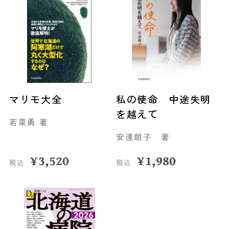
マリモ大全
私の使命 中途失明
を越えて
若菜勇 著
安達朗子 著
¥
3,520
¥
1,980
税込
税込