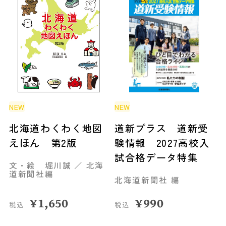
NEW
NEW
北海道わくわく地図
道新プラス 道新受
えほん 第2版
験情報 2027高校入
試合格データ特集
文・絵 堀川誠 ／ 北海
道新聞社編
北海道新聞社 編
¥
1,650
¥
990
税込
税込