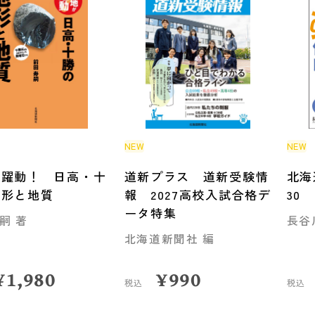
NEW
NEW
が躍動！ 日高・十
道新プラス 道新受験情
北海
地形と地質
報 2027高校入試合格デ
30
ータ特集
嗣 著
長谷
北海道新聞社 編
¥
1,980
¥
990
税込
税込