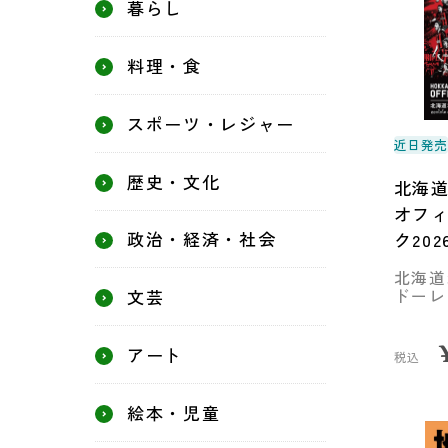
暮らし
料理・食
スポーツ・レジャー
近日発
歴史・文化
北海
オフ
政治・経済・社会
ク202
北海道
ドーレ
文芸
アート
税込
絵本・児童