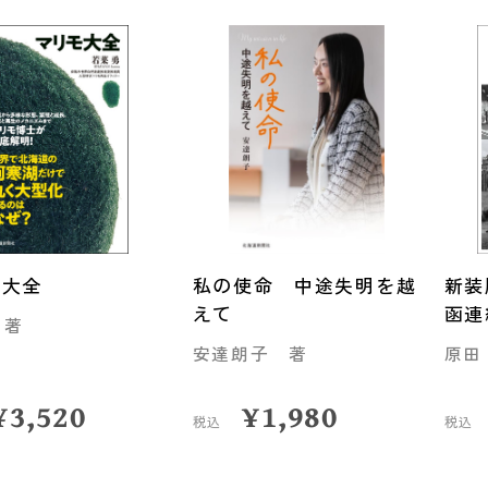
モ大全
私の使命 中途失明を越
新装
えて
函連
 著
安達朗子 著
原田
¥
3,520
¥
1,980
税込
税込