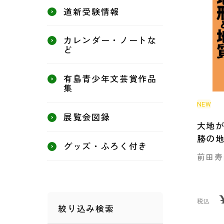
道新受験情報
カレンダー・ノートな
ど
有島青少年文芸賞作品
集
NEW
展覧会図録
大地
勝の
グッズ・ふろく付き
前田寿
税込
絞り込み検索