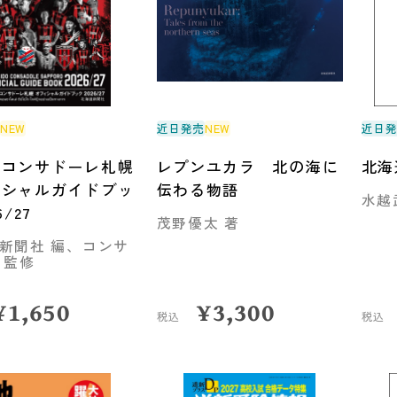
売
NEW
近日発売
NEW
近日
道コンサドーレ札幌
レプンユカラ 北の海に
北海
ィシャルガイドブッ
伝わる物語
水越
6/27
茂野優太 著
新聞社 編、コンサ
 監修
¥
1,650
¥
3,300
税込
税込