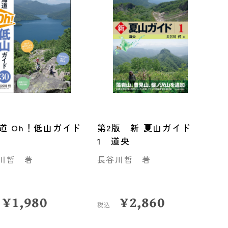
道 Oh！低山ガイド
第2版 新 夏山ガイド
1 道央
川哲 著
長谷川哲 著
¥
1,980
¥
2,860
税込