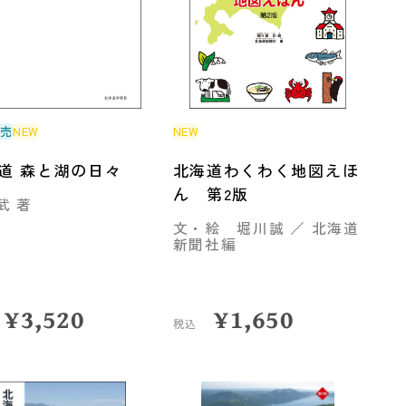
発売
NEW
NEW
道 森と湖の日々
北海道わくわく地図えほ
ん 第2版
武 著
文・絵 堀川誠 ／ 北海道
新聞社編
¥
3,520
¥
1,650
税込