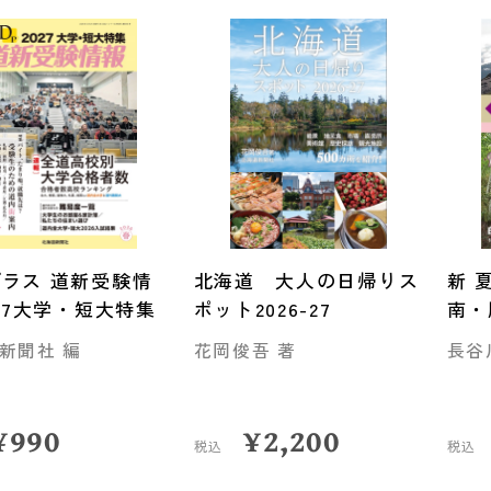
ラス 道新受験情
北海道 大人の日帰りス
新 
027大学・短大特集
ポット2026-27
南・
新聞社 編
花岡俊吾 著
長谷
¥
990
¥
2,200
税込
税込