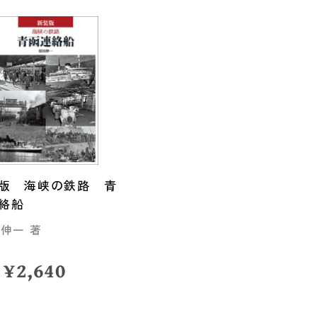
版 海峡の鉄路 青
絡船
 伸一 著
¥
2,640