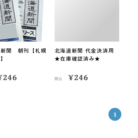
道新聞 朝刊【札幌
北海道新聞 代金決済用
版】
★在庫確認済み★
¥
246
¥
246
税込
1