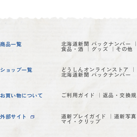
北海道新聞 バックナンバー
商品一覧
食品・酒
グッズ
その他
どうしんオンラインストア
ショップ一覧
北海道新聞 バックナンバー
ご利用ガイド
返品・交換規
お買い物について
道新プレイガイド
道新写真
外部サイト
マイ・クリップ