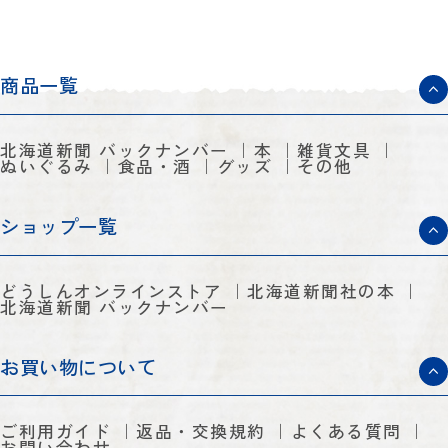
商品一覧
北海道新聞 バックナンバー
本
雑貨文具
ぬいぐるみ
食品・酒
グッズ
その他
ショップ一覧
どうしんオンラインストア
北海道新聞社の本
北海道新聞 バックナンバー
お買い物について
ご利用ガイド
返品・交換規約
よくある質問
お問い合わせ