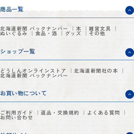
商品一覧
北海道新聞 バックナンバー
本
雑貨文具
ぬいぐるみ
食品・酒
グッズ
その他
ショップ一覧
どうしんオンラインストア
北海道新聞社の本
北海道新聞 バックナンバー
お買い物について
ご利用ガイド
返品・交換規約
よくある質問
お問い合わせ