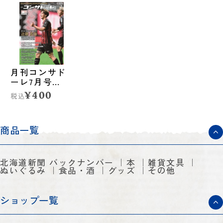
月刊コンサド
ーレ7月号
Vol.281（2024
¥400
税込
年6月25日発
売）
商品一覧
北海道新聞 バックナンバー
本
雑貨文具
ぬいぐるみ
食品・酒
グッズ
その他
ショップ一覧