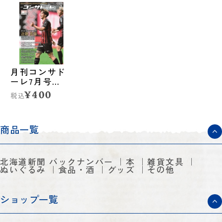
月刊コンサド
ーレ7月号
Vol.281（2024
¥400
税込
年6月25日発
売）
商品一覧
北海道新聞 バックナンバー
本
雑貨文具
ぬいぐるみ
食品・酒
グッズ
その他
ショップ一覧