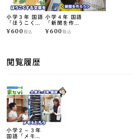
小学３年 国語
小学４年 国語
「ほうこくす
「新聞を作ろ
る文章を書こ
う」
¥600
¥600
税込
税込
う」
閲覧履歴
小学２～３年
国語「メモを