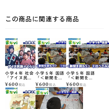
この商品に関連する商品
小学４年 社会
小学５年 国語
小学５年 国語
「アイヌ民族
「＜新聞を読
「＜新聞を読
のくらしと文
もう＞①仕組
もう＞②比べ
¥600
¥600
¥600
税込
税込
税込
化」
みを知ろう」
てみよう」