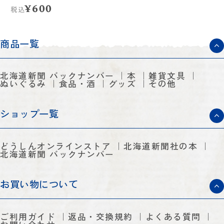
とろう」
¥600
税込
商品一覧
北海道新聞 バックナンバー
本
雑貨文具
ぬいぐるみ
食品・酒
グッズ
その他
ショップ一覧
どうしんオンラインストア
北海道新聞社の本
北海道新聞 バックナンバー
お買い物について
ご利用ガイド
返品・交換規約
よくある質問