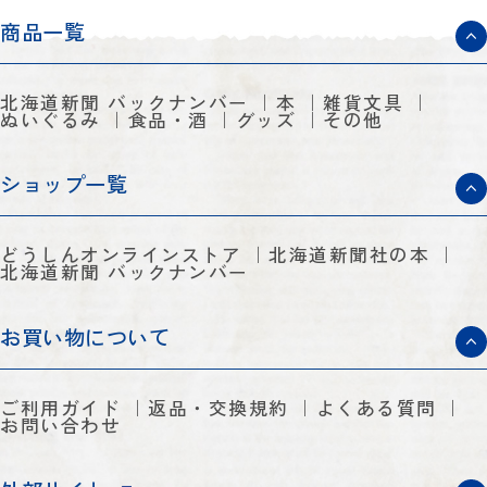
商品一覧
北海道新聞 バックナンバー
本
雑貨文具
ぬいぐるみ
食品・酒
グッズ
その他
ショップ一覧
どうしんオンラインストア
北海道新聞社の本
北海道新聞 バックナンバー
お買い物について
ご利用ガイド
返品・交換規約
よくある質問
お問い合わせ