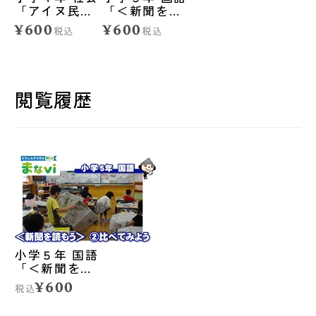
「アイヌ民族
「＜新聞を読
のくらしと文
もう＞①仕組
¥600
¥600
税込
税込
化」
みを知ろう」
閲覧履歴
小学５年 国語
「＜新聞を読
もう＞②比べ
¥600
税込
てみよう」