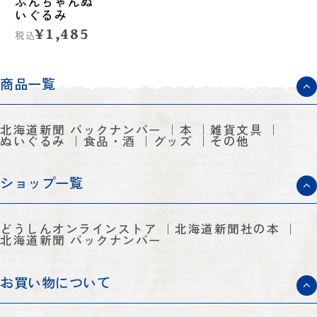
ぶんちゃんぬ
いぐるみ
¥1,485
税込
商品一覧
北海道新聞 バックナンバー
本
雑貨文具
ぬいぐるみ
食品・酒
グッズ
その他
ショップ一覧
どうしんオンラインストア
北海道新聞社の本
北海道新聞 バックナンバー
お買い物について