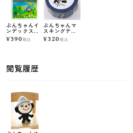
ぶんちゃんイ
ぶんちゃんマ
ンデックス付
スキングテー
きクリアファ
プ<星空>
¥390
¥320
税込
税込
イル<自然>
閲覧履歴