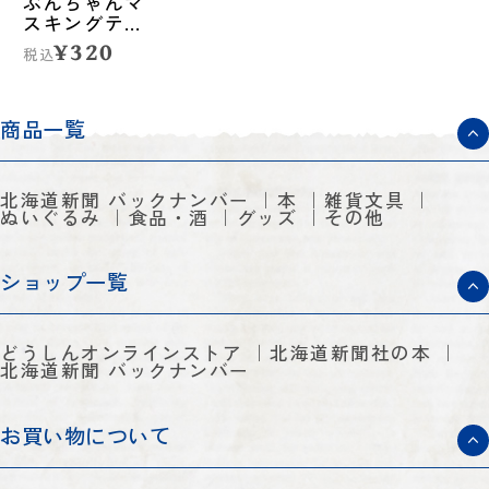
ぶんちゃんマ
スキングテー
プ<メモ>
¥320
税込
商品一覧
北海道新聞 バックナンバー
本
雑貨文具
ぬいぐるみ
食品・酒
グッズ
その他
ショップ一覧
どうしんオンラインストア
北海道新聞社の本
北海道新聞 バックナンバー
お買い物について