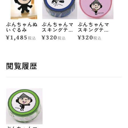
ぶんちゃんぬ
ぶんちゃんマ
ぶんちゃんマ
いぐるみ
スキングテー
スキングテー
プ<星空>
プ<ありがとう
¥1,485
¥320
¥320
税込
税込
税込
>
閲覧履歴