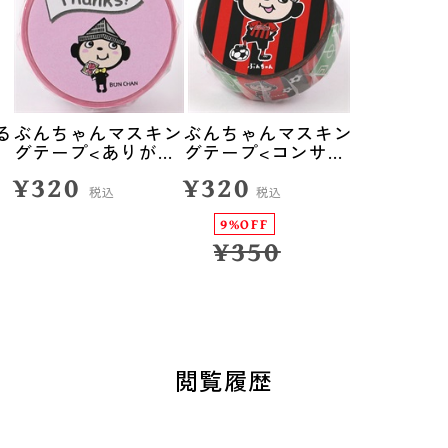
る
ぶんちゃんマスキン
ぶんちゃんマスキン
グテープ<ありがと
グテープ<コンサド
う>
ーレ札幌>
¥320
¥320
税込
税込
9%OFF
¥350
閲覧履歴