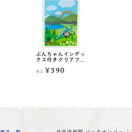
ぶんちゃんインデッ
クス付きクリアファ
イル<自然>
¥390
税込
北海道新聞 バックナンバー
商品一覧