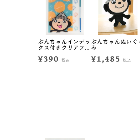
ぶんちゃんインデッ
ぶんちゃんぬいぐ
クス付きクリアファ
み
イル<文房具>
¥390
¥1,485
税込
税込