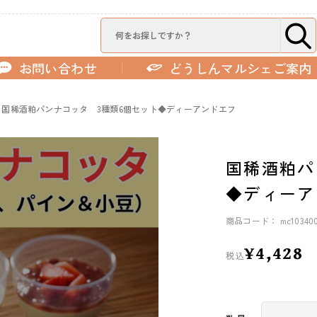
お問い合わせ
どうしんマルシェご案内
国稀酒粕パンナコッタ 3種類6個セット◆ディーアンドエフ
国稀酒粕パ
◆ディーア
商品コード： mc10340
¥4,428
税込