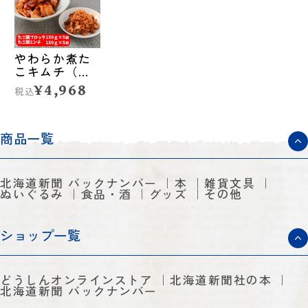
やわらか煮た
こキムチ（た
こ頭ブロック
¥4,968
税込
＆ミンチセッ
ト）◆カイト
フーズ（留萌
市）
商品一覧
北海道新聞 バックナンバー
本
雑貨文具
ぬいぐるみ
食品・酒
グッズ
その他
ショップ一覧
どうしんオンラインストア
北海道新聞社の本
北海道新聞 バックナンバー