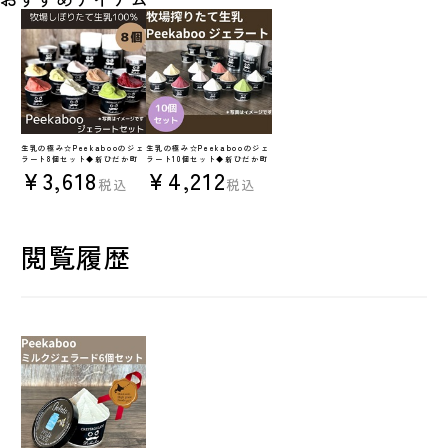
生乳の極み☆Peekabooのジェ
生乳の極み☆Peekabooのジェ
ラート8個セット◆新ひだか町
ラート10個セット◆新ひだか町
¥3,618
¥4,212
税込
税込
閲覧履歴