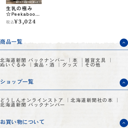
生乳の極み
☆Peekabooの
ジェラート
¥3,024
税込
「みるく」6個
セット◆新ひ
だか町
商品一覧
北海道新聞 バックナンバー
本
雑貨文具
ぬいぐるみ
食品・酒
グッズ
その他
ショップ一覧
どうしんオンラインストア
北海道新聞社の本
北海道新聞 バックナンバー
お買い物について