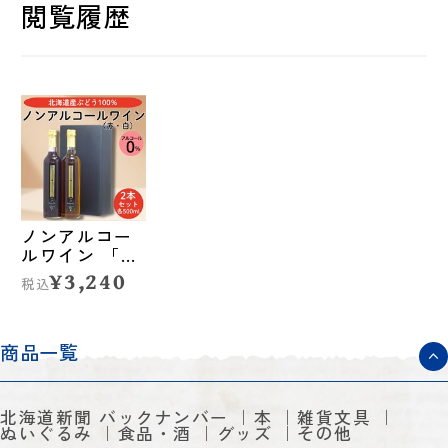
閲覧履歴
ノンアルコー
ルワイン 「プ
レサドール」
¥3,240
税込
赤・白セット
◆北海道アグ
リマート
商品一覧
北海道新聞 バックナンバー
本
雑貨文具
ぬいぐるみ
食品・酒
グッズ
その他