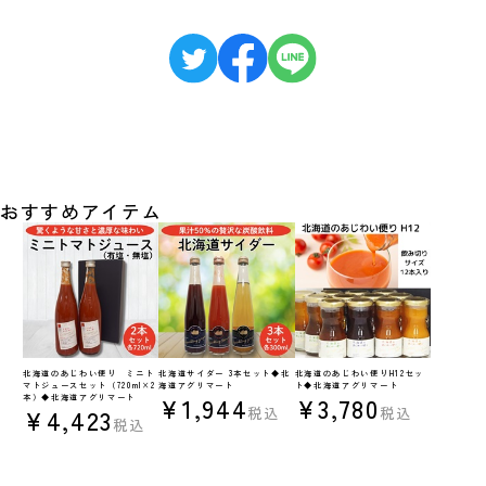
おすすめアイテム
北海道のあじわい便り ミニト
北海道サイダー 3本セット◆北
北海道のあじわい便りH12セッ
マトジュースセット（720ml×2
海道アグリマート
ト◆北海道アグリマート
¥1,944
¥3,780
本）◆北海道アグリマート
¥4,423
税込
税込
税込