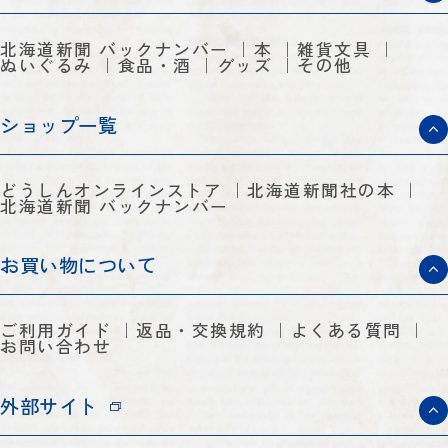
北海道新聞 バックナンバー
本
雑貨文具
ぬいぐるみ
食品・酒
グッズ
その他
ショップ一覧
どうしんオンラインストア
北海道新聞社の本
北海道新聞 バックナンバー
お買い物について
ご利用ガイド
返品・交換規約
よくある質問
お問い合わせ
外部サイト