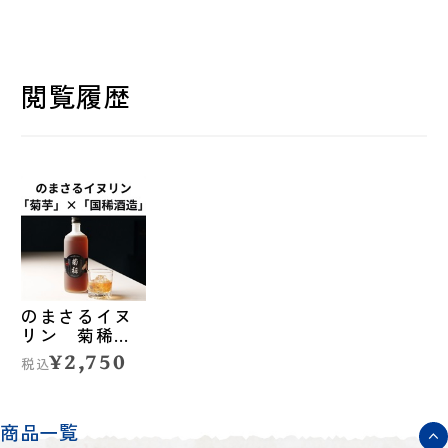
閲覧履歴
のまさるイヌ
リン 菊稀
（きくまれ）
¥2,750
税込
◆北海道マー
ケティング総
研（札幌）
商品一覧