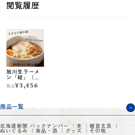
閲覧履歴
旭川生ラーメ
ン「結」（冷
凍麺・スープ
¥3,456
税込
×6食入り）◆
人考研（札幌
市）
商品一覧
北海道新聞 バックナンバー
本
雑貨文具
ぬいぐるみ
食品・酒
グッズ
その他