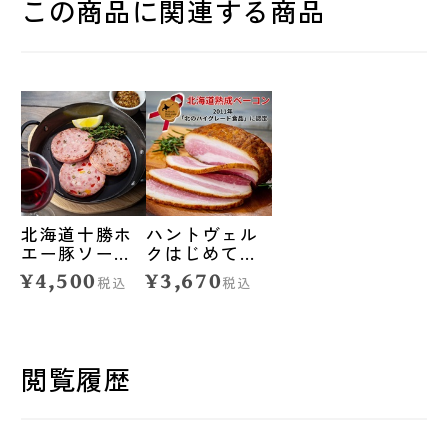
この商品に関連する商品
北海道十勝ホ
ハントヴェル
エー豚ソーセ
クはじめてさ
ージ満喫セッ
んセット◆ハ
¥4,500
¥3,670
税込
税込
ト◆ハントヴ
ントヴェルク
ェルク
閲覧履歴