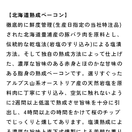
【北海道熟成ベーコン】
徹底的に鮮度管理(生産日指定の当社特注品)
された北海道豊浦産の豚バラ肉を原料とし、
伝統的な乾塩法(岩塩のすり込み)による塩漬
方法。そして独自の熟成方法によって仕上げ
た、濃厚な旨味のある赤身とほのかな甘味の
ある脂身の熟成ベーコンです。選りすぐった
アルプス山系オーストリア産の天然岩塩を原
料肉に丁寧にすり込み、空気に触れないよう
に2週間以上低温で熟成させ旨味を十分に引
出し、4時間以上の時間をかけて桜のチップ
でじっくりと燻してあります。塩漬熟成によ
る濃厚な旨味と直下式燻製による芳醇な薫り