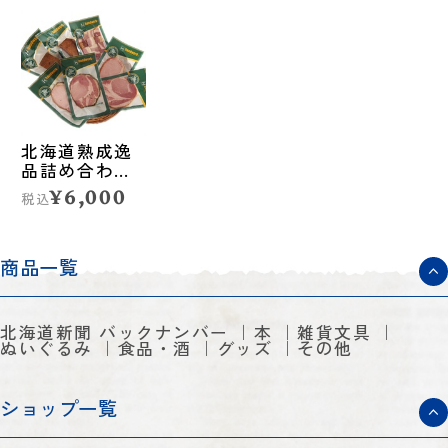
北海道熟成逸
品詰め合わせ
（ハム・ベー
¥6,000
税込
コン）◆ハン
トヴェルク
商品一覧
北海道新聞 バックナンバー
本
雑貨文具
ぬいぐるみ
食品・酒
グッズ
その他
ショップ一覧