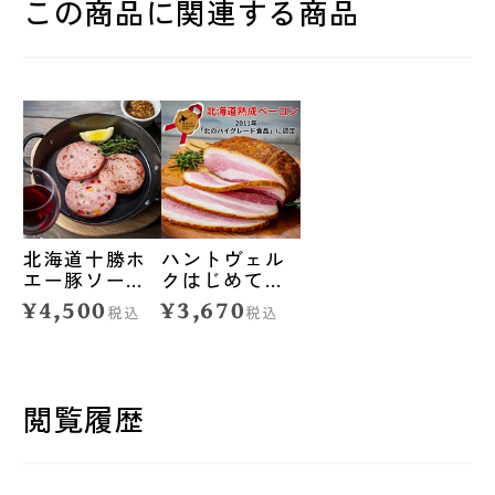
この商品に関連する商品
北海道十勝ホ
ハントヴェル
エー豚ソーセ
クはじめてさ
ージ満喫セッ
んセット◆ハ
¥4,500
¥3,670
税込
税込
ト◆ハントヴ
ントヴェルク
ェルク
閲覧履歴