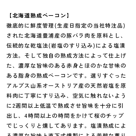
【北海道熟成ベーコン】
徹底的に鮮度管理(生産日指定の当社特注品)
された北海道豊浦産の豚バラ肉を原料とし、
伝統的な乾塩法(岩塩のすり込み)による塩漬
方法。そして独自の熟成方法によって仕上げ
た、濃厚な旨味のある赤身とほのかな甘味の
ある脂身の熟成ベーコンです。選りすぐった
アルプス山系オーストリア産の天然岩塩を原
料肉に丁寧にすり込み、空気に触れないよう
に2週間以上低温で熟成させ旨味を十分に引
出し、4時間以上の時間をかけて桜のチップ
でじっくりと燻してあります。塩漬熟成によ
る濃厚な旨味と直下式燻製による芳醇な薫り