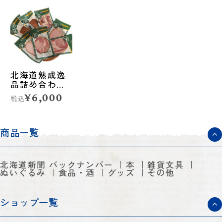
北海道熟成逸
品詰め合わせ
（ハム・ベー
¥6,000
税込
コン）◆ハン
トヴェルク
商品一覧
北海道新聞 バックナンバー
本
雑貨文具
ぬいぐるみ
食品・酒
グッズ
その他
ショップ一覧