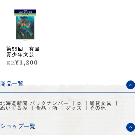
第59回 有島
青少年文芸賞
作品集
¥1,200
税込
商品一覧
北海道新聞 バックナンバー
本
雑貨文具
ぬいぐるみ
食品・酒
グッズ
その他
ショップ一覧