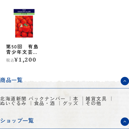
第50回 有島
青少年文芸賞
作品集
¥1,200
税込
商品一覧
北海道新聞 バックナンバー
本
雑貨文具
ぬいぐるみ
食品・酒
グッズ
その他
ショップ一覧