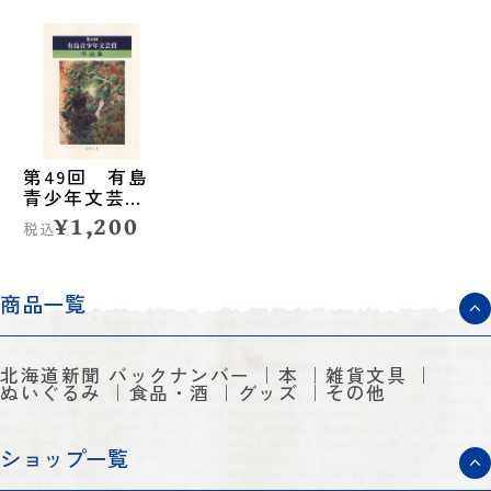
第49回 有島
青少年文芸賞
作品集
¥1,200
税込
商品一覧
北海道新聞 バックナンバー
本
雑貨文具
ぬいぐるみ
食品・酒
グッズ
その他
ショップ一覧