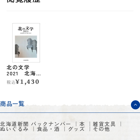
北の文学
2021 北海道
新聞文学賞、
¥1,430
税込
短歌賞、俳句
賞
商品一覧
北海道新聞 バックナンバー
本
雑貨文具
ぬいぐるみ
食品・酒
グッズ
その他