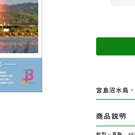
宮島沼水鳥・
商品説明
判型・頁数 A5